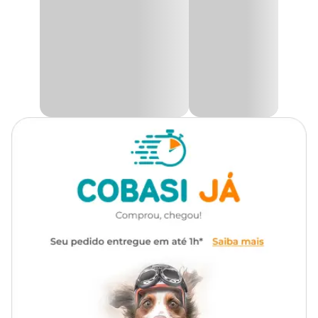
Possui furo?
Não
recolher o excesso de água das regas, ajudando a proteger o local
onde o vaso está apoiado. Seu design redondo permite um encaixe
simples e funcional, contribuindo para manter o espaço mais
Autoirrigável
Não
limpo e organizado.
Aqui na Cobasi você encontra diversos produtos para jardinagem
com ótimas ofertas. Acesse nosso site, App ou visite uma de nossas
lojas físicas e garanta o
Prato Aquarela Redondo Nutriplan
Roxo Amora por um preço
especial para completar seus vasos
com praticidade e charme.
Medidas aproximadas
Diâm.
Diâm.
Tamanho
Altura
cima
base
0,3cm
1,4cm
11,1cm
9,3cm
0,5cm
1,6cm
12,8cm
10,8cm