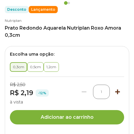
Desconto
Lançamento
Nutriplan
Prato Redondo Aquarela Nutriplan Roxo Amora
0,3cm
Escolha uma opção:
0,3cm
0,5cm
1,2cm
R$ 2,50
R$ 2,19
1
-12%
à vista
Adicionar ao carrinho