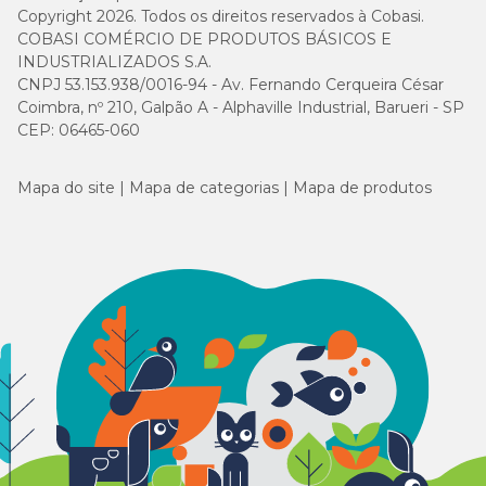
Copyright 2026. Todos os direitos reservados à Cobasi.
COBASI COMÉRCIO DE PRODUTOS BÁSICOS E
INDUSTRIALIZADOS S.A.
CNPJ 53.153.938/0016-94 - Av. Fernando Cerqueira César
Coimbra, nº 210, Galpão A - Alphaville Industrial, Barueri - SP
CEP: 06465-060
Mapa do site
Mapa de categorias
Mapa de produtos