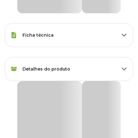
Ficha técnica
Marca
Nutriplan
Detalhes do produto
Cor
Roxo
Gênero
Unissex
Prato Redondo Aquarela Nutriplan Roxo Amora
O
Prato Aquarela Redondo Nutriplan Roxo Amora
é uma
Material
Plástico
ótima opção para complementar vasos e tornar o cultivo de
plantas mais prático no dia a dia. Com a marcante tonalidade roxo
amora, ele adiciona um toque de estilo à decoração, combinando
Tipo de Produto
Prato para vaso
com ambientes internos e externos.
Produzido em material resistente, o prato tem a função de