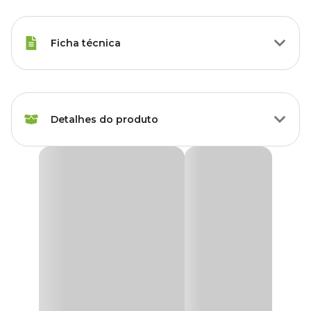
Ficha técnica
Marca
FG Import
Detalhes do produto
Cor
Cinza
Gênero
Unissex
Prato para Jardineira Siena FG Import Taupe
Nada mais aconcheghante do que um ambiente com plantas e
Material
Plástico, Polipropileno
flores, não é mesmo? As jardineiras são ótimas opções para
compor sua decoração e deixar qualquer ambiente mais alegre e
sofisticado. E o
Prato para Jardineira Siena
é o complemento
Tipo de Produto
Prato para vaso
para isso.
Fabricado em plástico resistente, possui proteção UV, garantindo
Acompanha prato?
Não
durabilidade e sua integridade mesmo sob a exposição ao sol.
Auxilia para que não suje ou molhe o ambiente durante as regas de
suas plantas, além de ser fácil de limpar.