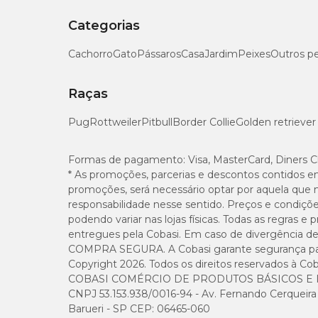
Categorias
Cachorro
Gato
Pássaros
Casa
Jardim
Peixes
Outros p
Raças
Pug
Rottweiler
Pitbull
Border Collie
Golden retriever
Formas de pagamento:
Visa, MasterCard, Diners C
* As promoções, parcerias e descontos contidos e
promoções, será necessário optar por aquela que 
responsabilidade nesse sentido. Preços e condiçõ
podendo variar nas lojas físicas. Todas as regras 
entregues pela Cobasi. Em caso de divergência de v
COMPRA SEGURA. A Cobasi garante segurança para 
Copyright 2026. Todos os direitos reservados à Cob
COBASI COMÉRCIO DE PRODUTOS BÁSICOS E I
CNPJ 53.153.938/0016-94 - Av. Fernando Cerqueira Cé
Barueri - SP CEP: 06465-060