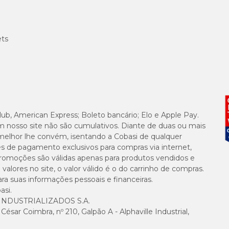
ets
lub, American Express; Boleto bancário; Elo e Apple Pay.
m nosso site não são cumulativos. Diante de duas ou mais
melhor lhe convém, isentando a Cobasi de qualquer
es de pagamento exclusivos para compras via internet,
e promoções são válidas apenas para produtos vendidos e
alores no site, o valor válido é o do carrinho de compras.
suas informações pessoais e financeiras.
asi.
NDUSTRIALIZADOS S.A.
sar Coimbra, nº 210, Galpão A - Alphaville Industrial,