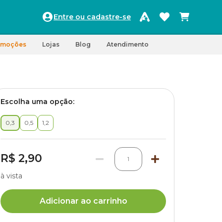
Entre ou cadastre-se
omoções
Lojas
Blog
Atendimento
Escolha uma opção:
0,3
0,5
1,2
R$ 2,90
1
à vista
Adicionar ao carrinho