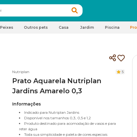
Peixes
Outros pets
Casa
Jardim
Piscina
Pr
Nutriplan
5
Prato Aquarela Nutriplan
Jardins Amarelo 0,3
Informações
Indicado para Nutriplan Jardins
Disponível nos tamanhos 0,3, 0,5 e 1,2
Produto destinado para acomodação de vasos e para
reter água
Toda sua simplicidade e paleta de cores especiais