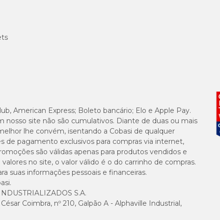
ets
lub, American Express; Boleto bancário; Elo e Apple Pay.
m nosso site não são cumulativos. Diante de duas ou mais
melhor lhe convém, isentando a Cobasi de qualquer
es de pagamento exclusivos para compras via internet,
e promoções são válidas apenas para produtos vendidos e
alores no site, o valor válido é o do carrinho de compras.
suas informações pessoais e financeiras.
asi.
NDUSTRIALIZADOS S.A.
sar Coimbra, nº 210, Galpão A - Alphaville Industrial,