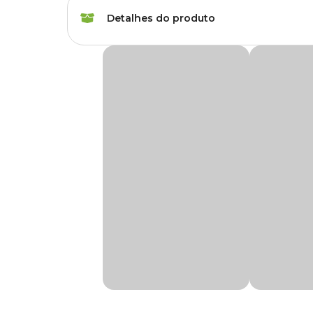
Marca
Pleion
Detalhes do produto
Cor
Branco
Pote Multiuso Pleion
Gênero
Unissex
O
Pote Multiuso Pleion
é um recipiente ideal para arma
qualidade.
Material
Plástico
Confeccionada em plástico polipropileno com capacidade de
deixando tudo em ordem.
Suas bordas arredondadas foram desenhadas para evitar o ac
encontra o
Pote Multiuso Pleion com preço
especial, 
Medidas aproximadas
Diâmetro:
33,8 cm x
Altura:
27, 8 cm.