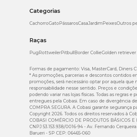
Categorias
Cachorro
Gato
Pássaros
Casa
Jardim
Peixes
Outros p
Raças
Pug
Rottweiler
Pitbull
Border Collie
Golden retriever
Formas de pagamento:
Visa, MasterCard, Diners C
* As promoções, parcerias e descontos contidos e
promoções, será necessário optar por aquela que 
responsabilidade nesse sentido. Preços e condiçõ
podendo variar nas lojas físicas. Todas as regras 
entregues pela Cobasi. Em caso de divergência de v
COMPRA SEGURA. A Cobasi garante segurança para 
Copyright 2026. Todos os direitos reservados à Cob
COBASI COMÉRCIO DE PRODUTOS BÁSICOS E I
CNPJ 53.153.938/0016-94 - Av. Fernando Cerqueira Cé
Barueri - SP CEP: 06465-060