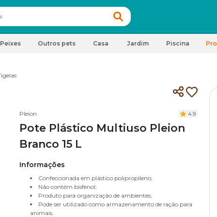
Peixes
Outros pets
Casa
Jardim
Piscina
Pr
Tigelas
Pleion
4.9
Pote Plástico Multiuso Pleion
Branco 15 L
Informações
Confeccionada em plástico polipropileno;
Não contém bisfenol;
Produto para organização de ambientes;
Pode ser utilizado como armazenamento de ração para
animais.