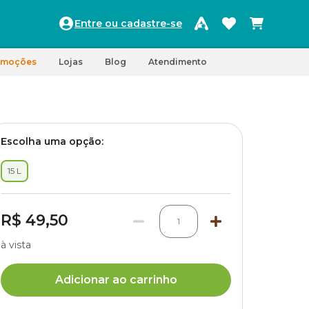
Entre ou cadastre-se
omoções
Lojas
Blog
Atendimento
Escolha uma opção:
15 L
R$ 49,50
1
à vista
Adicionar ao carrinho