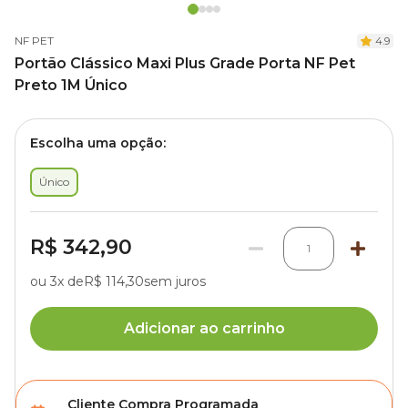
NF PET
4.9
Portão Clássico Maxi Plus Grade Porta NF Pet
Preto 1M Único
Escolha uma opção:
Único
R$ 342,90
1
ou 3x de
R$ 114,30
sem juros
Adicionar ao carrinho
Cliente Compra Programada