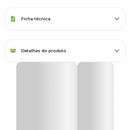
Ficha técnica
Raças Minis, Raças Pequenas,
Porte
Raças Médias, Raças Grandes
Detalhes do produto
Idade
Filhote, Adulto, Sênior
Portão Clássico Maxi Plus Grade Porta NF Pet 1M
Raças de
Preto
Todas as Raças
Cachorro
O
Portão Clássico Maxi Plus NF Pet Preto
é ideal para
proporcionar a máxima segurança a animais domésticos,
Marca
NF PET
impedindo-os que circulem em locais indesejados ou que ofereçam
algum tipo de risco.
Cor
Preto
O
portão clássico Maxi Plus para porta
serve para vãos de 1
metro mas com o auxílio de extensores, podem aumentar sua área
de atuação. Possui sistema de trava com mola, que impede sua
Gênero
Unissex