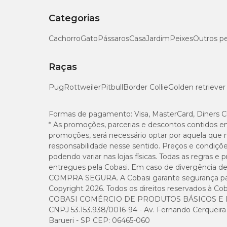
Silicone.
Categorias
Cachorro
Gato
Pássaros
Casa
Jardim
Peixes
Outros p
Raças
Pug
Rottweiler
Pitbull
Border Collie
Golden retriever
Formas de pagamento:
Visa, MasterCard, Diners C
* As promoções, parcerias e descontos contidos e
promoções, será necessário optar por aquela que 
responsabilidade nesse sentido. Preços e condiçõ
podendo variar nas lojas físicas. Todas as regras 
entregues pela Cobasi. Em caso de divergência de v
COMPRA SEGURA. A Cobasi garante segurança para 
Copyright 2026. Todos os direitos reservados à Cob
COBASI COMÉRCIO DE PRODUTOS BÁSICOS E I
CNPJ 53.153.938/0016-94 - Av. Fernando Cerqueira Cé
Barueri - SP CEP: 06465-060