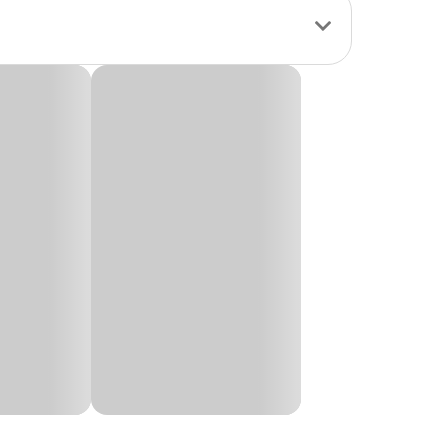
, Pinscher, Poodle, Pug, Shih Tzu, SRD,
or fechada auxilia
rma prática no dia a
idade e segurança.
de do serviço
e garantir mais
ra
Altura