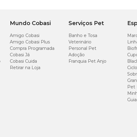
14,7cm
10cm
14,7cm
10cm
Mundo Cobasi
Serviços Pet
Esp
Amigo Cobasi
Banho e Tosa
Marc
Amigo Cobasi Plus
Veterinário
Linh
Compra Programada
Personal Pet
Biof
Cobasi Já
Adoção
Cup
o
Cobasi Cuida
Franquia Pet Anjo
Blac
, gatos, roedores, coelhos e outros pets.
Retirar na Loja
Cicl
Sobr
Gran
Pet
Minh
juda a proteger o alimento da luz. Formato retangular e empilhável, ideal par
Guia