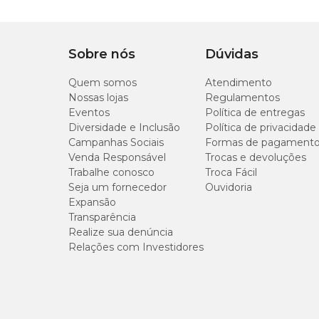
1,5L
2,3L
Sobre nós
Dúvidas
Quem somos
Atendimento
Nossas lojas
Regulamentos
Eventos
Política de entregas
Indicação
Diversidade e Inclusão
Política de privacidade
Campanhas Sociais
Formas de pagament
Indicado para armazenar biscoitos e rações de pássaros, cães
Venda Responsável
Trocas e devoluções
Trabalhe conosco
Troca Fácil
Diferenciais do Produto Ou
Seja um fornecedor
Ouvidoria
Expansão
Transparência
Pote
hermético
com vedação eficiente. Cor fechada que a
manter a organização ao armazenar ração e biscoitos.
Realize sua denúncia
Relações com Investidores
Material do Porta Ração Ou
PS - Poliestireno
PP - Polipropileno