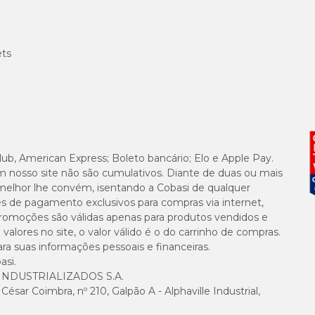
ets
lub, American Express; Boleto bancário; Elo e Apple Pay.
m nosso site não são cumulativos. Diante de duas ou mais
melhor lhe convém, isentando a Cobasi de qualquer
es de pagamento exclusivos para compras via internet,
e promoções são válidas apenas para produtos vendidos e
alores no site, o valor válido é o do carrinho de compras.
suas informações pessoais e financeiras.
asi.
NDUSTRIALIZADOS S.A.
sar Coimbra, nº 210, Galpão A - Alphaville Industrial,