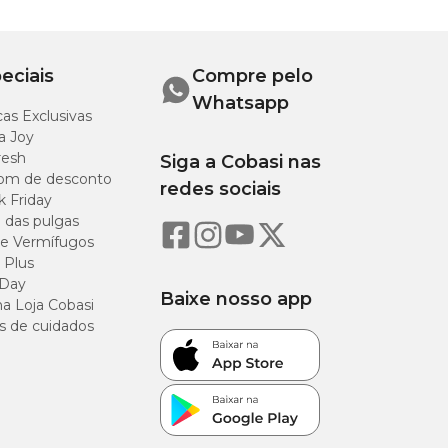
15cm
22,3cm
eciais
Compre pelo
Whatsapp
as Exclusivas
a Joy
resh
Siga a Cobasi nas
om de desconto
redes sociais
k Friday
o das pulgas
e Vermífugos
 Plus
 Day
Baixe nosso app
a Loja Cobasi
a otimizar espaço e
s de cuidados