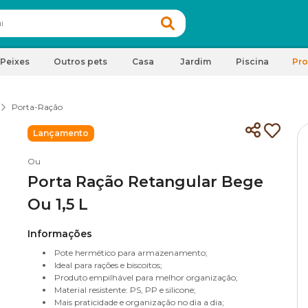
Peixes
Outros pets
Casa
Jardim
Piscina
Pr
Porta-Ração
Lançamento
Ou
Porta Ração Retangular Bege
Ou 1,5 L
Informações
Pote hermético para armazenamento;
Ideal para rações e biscoitos;
Produto empilhável para melhor organização;
Material resistente: PS, PP e silicone;
Mais praticidade e organização no dia a dia;