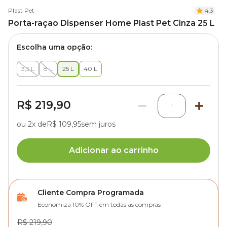
Plast Pet
4.3
Porta-ração Dispenser Home Plast Pet Cinza 25 L
Escolha uma opção:
3,5 L
8 L
25 L
40 L
R$ 219,90
1
ou 2x de
R$ 109,95
sem juros
Adicionar ao carrinho
Cliente Compra Programada
Economiza 10% OFF em todas as compras
R$ 219,90