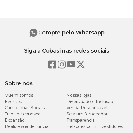
Medidas aproximadas
Tamanho
Comprimento
Largura
Altura
Compre pelo Whatsapp
3,5L
27,8 cm
11,5 cm
22,3 cm
8L
39,5 cm
15,8 cm
30 cm
Siga a Cobasi nas redes sociais
25L
52,8 cm
25,8 cm
41,8 cm
40L
60,5 cm
28,4 cm
52 cm
Sobre nós
Quem somos
Nossas lojas
Eventos
Diversidade e Inclusão
Campanhas Sociais
Venda Responsável
Trabalhe conosco
Seja um fornecedor
Expansão
Transparência
Realize sua denúncia
Relações com Investidores