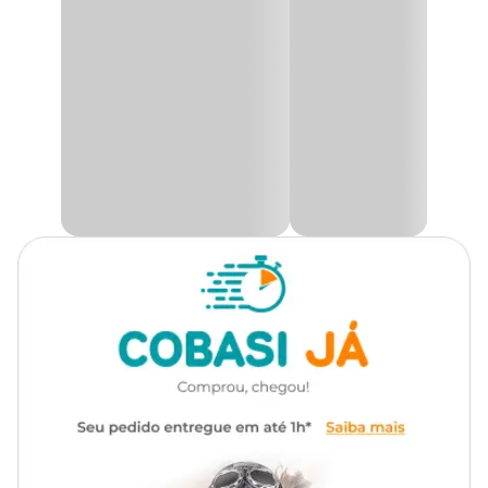
retirada.
Utilidade
Decoração
A
Pilea Glaucophylla Greyzy
é uma planta de pequeno porte,
com visual delicado e encantador, ideal para compor arranjos
pendentes e dar um toque de suavidade aos ambientes internos.
Ambiente
Interno
Suas folhas arredondadas e acinzentadas, com leve tom azul-
esverdeado, criam uma aparência leve e ornamental, perfeita para
vasos suspensos
, terrários abertos ou como forração em
Tipo de Iluminação
Indireta
composições decorativas.
Graças ao seu crescimento rasteiro e à facilidade de propagação, a
Rega
Moderada
Pilea Greyzy
é uma excelente escolha para quem deseja uma
planta de baixa manutenção e grande efeito visual. Ela se adapta
bem a ambientes iluminados indiretamente e aprecia locais com
boa umidade, o que a torna ideal para banheiros, cozinhas ou
varandas cobertas.
Para maiores informações e tirar todas suas dúvidas sobre essa ou
outras
plantas
, consulte um especialista de jardinagem numa loja
física da Cobasi. Aqui você encontra tudo o que você precisa para
seu jardim. Aproveite e compre a
Pilea Glaucophylla Greyzy
com preço
imperdível!