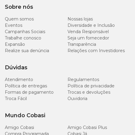
ornamentais. A adubação regular estimula o crescimento
Sobre nós
saudável e mantém a vivacidade da folhagem.
Quem somos
Nossas lojas
Poda
Eventos
Diversidade e Inclusão
Campanhas Sociais
Venda Responsável
A poda pode ser feita para manter o formato desejado e retirar
Trabalhe conosco
Seja um fornecedor
folhas secas. Isso ajuda a planta a se manter sempre bonita e
Expansão
Transparência
vigorosa.
Realize sua denúncia
Relações com Investidores
Método de Propagação ou Replante
Dúvidas
A
Pilea Greyzy
pode ser facilmente propagada por estaquia. O
Atendimento
Regulamentos
replante deve ser realizado quando o crescimento se expandir além
Política de entregas
Política de privacidade
do vaso ou o substrato apresentar sinais de desgaste.
Formas de pagamento
Trocas e devoluções
Troca Fácil
Ouvidoria
Observação
Mundo Cobasi
Com aparência delicada e fácil cultivo, a
Pilea Glaucophylla
Greyzy
é perfeita para quem busca uma planta discreta, mas
charmosa, para compor arranjos e trazer frescor aos ambientes
Amigo Cobasi
Amigo Cobasi Plus
com simplicidade e beleza.
Compra Programada
Cobasi Já