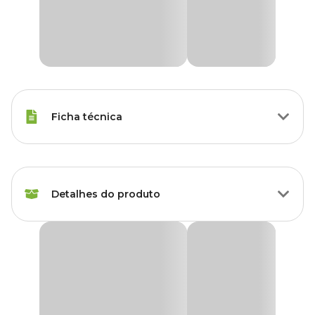
Ficha técnica
Marca
Holambra
Detalhes do produto
Cor
Verde
Gênero
Unissex
Pilea Glaucophylla Greyzy Cuia 21
Grupo
Plantas
Produto disponível exclusivamente para retirada
em lojas Cobasi de São Paulo, com opção de
escolha do modelo disponível no momento da
Tipo de Planta
Folhagem