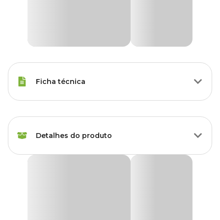
Ficha técnica
Marca
Holambra
Detalhes do produto
Cor
Verde
Gênero
Unissex
Philodendron Micans Pendente Cuia 21
Grupo
Plantas
Produto disponível exclusivamente para retirada
em lojas Cobasi de São Paulo, com opção de
escolha do modelo disponível no momento da
Tipo de Planta
Folhagem