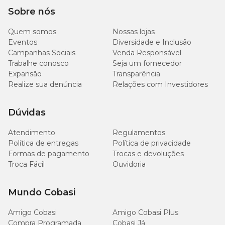
fibras na composição.
Sobre nós
Uma boa dica é colocar fibras de coco ou casca de pinus na terra,
para assegurar o crescimento saudável da folhagem.
Quem somos
Nossas lojas
Eventos
Diversidade e Inclusão
Adubação
Campanhas Sociais
Venda Responsável
Trabalhe conosco
Seja um fornecedor
Expansão
Transparência
Use um adubo específico para orquídeas, como NPK 20-20-20 ou
10-10-10, a cada 15 dias na primavera e verão (época de
Realize sua denúncia
Relações com Investidores
crescimento).
No outono e inverno, reduza a frequência para 1 vez por mês.
Para estimular a floração, alterne com um adubo NPK 10-30-20.
Dúvidas
Aplique o adubo diluído na água, evitando contato direto com as
raízes para evitar queimaduras.
Atendimento
Regulamentos
Política de entregas
Política de privacidade
Formas de pagamento
Trocas e devoluções
Poda
Troca Fácil
Ouvidoria
A poda deve ser feita na primavera ou no início do verão, cortando
os ramos mais longos e os galhos secos ou danificados.
Mundo Cobasi
Amigo Cobasi
Amigo Cobasi Plus
Compra Programada
Cobasi Já