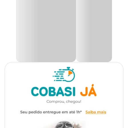
retirada.
Utilidade
Decoração
O
Philodendron Micans Pendente
é uma planta tropical
encantadora, perfeita para complementar a decoração de
Ambiente
Interno
interiores com seu efeito pendente elegante Suas folhas aveludadas
em formato de coração se destacam pelo tom esverdeado com
nuances sutis, criando um visual sofisticado e exuberante.
Tipo de Iluminação
Indireta
Originário de florestas tropicais da América Latina esse filodendro
de porte pequeno e ciclo perene cresce lindamente em vasos
suspensos, estantes e jardins verticais, adicionando um toque
Rega
Moderada
natural e acolhedor ao ambiente.
Além de sua beleza ornamental, o
Filodendro Pendente
é uma
planta adaptável e resistente, desenvolvendo-se melhor em locais
de meia-sombra com luz indireta. No entanto, por ser uma espécie
tóxica se ingerida, recomenda-se mantê-la longe do alcance de
crianças e animais de estimação. Seu crescimento vigoroso e sua
estética sofisticada fazem dela uma escolha perfeita para quem
deseja um toque verde deslumbrante e de baixa manutenção em
casa ou no escritório.
Para maiores informações e tirar todas suas dúvidas sobre essa ou
outras plantas, consulte um especialista de jardinagem numa loja