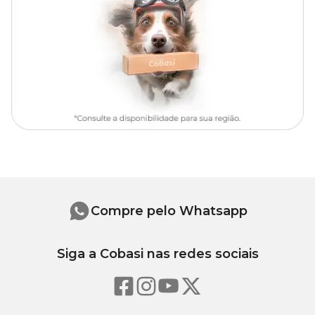
física da Cobasi. Aqui você encontra tudo o que você precisa para
seu jardim. Aproveite e compre a
Philodendron Micans
Pendente com preço
imperdível!
Rega
Pode ser duas vezes por semana, mas sempre faça o teste do toque
para ver se a terra está seca.
Se ainda estiver úmido, o ideal é esperar mais um pouco antes de
aguar a plantinha, evitando o encharcamento para que não
apodreça suas raízes.
Iluminação
Compre pelo Whatsapp
Em ambientes internos, se desenvolvem melhor com luz indireta.
Por ser uma planta de meia-sombra, o ideal é posicioná-la em
locais com luz difusa.
Siga a Cobasi nas redes sociais
Substrato
Deve ser rico em matéria orgânica, com adubo ou substratos com