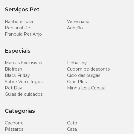
uma das lojas físicas espalhadas por todo o Brasil. Aproveite e faça
a sua
Compra Programada
e ganhe 10% de desconto em todas
Serviços Pet
as suas compras!
Banho e Tosa
Veterinário
Personal Pet
Adoção
Franquia Pet Anjo
Especiais
Marcas Exclusivas
Linha Joy
Biofresh
Cupom de desconto
Black Friday
Ciclo das pulgas
Sobre Vermífugos
Gran Plus
Pet Day
Minha Loja Cobasi
Guias de cuidados
Categorias
Cachorro
Gato
Pássaros
Casa