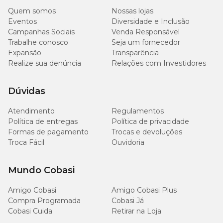
Quem somos
Nossas lojas
Eventos
Diversidade e Inclusão
Campanhas Sociais
Venda Responsável
Período sugerido de vermifugação
Trabalhe conosco
Seja um fornecedor
Expansão
Transparência
É muito importante manter seu pet vermifugado para evitar uma
Realize sua denúncia
Relações com Investidores
série de doenças e desconfortos desnecessários que afetem seu
bem-estar. Peça orientação de um profissional ou a sugestão a
seguir:
Dúvidas
Cães filhotes
: Realizar três vermifugações, na terceira, sexta
Atendimento
Regulamentos
e nona semana de vida;
Política de entregas
Política de privacidade
Fêmeas prenhes
: vermifugar na cobertura, uma semana
Formas de pagamento
Trocas e devoluções
antes do parto e 3 semanas após o parto, juntamente com a
Troca Fácil
Ouvidoria
primeira vermifugação dos filhotes;
Cães adultos
: Vermifugar a cada três ou seis meses e repetir
após 15 dias.
Mundo Cobasi
Onde comprar Petzi Plus com melhor preço?
Amigo Cobasi
Amigo Cobasi Plus
Compra Programada
Cobasi Já
Se você está procurando por
Petzi Plus com melhor preço
, a
Cobasi Cuida
Retirar na Loja
Cobasi é o lugar certo! Veja todas as ofertas pelo site, App ou em