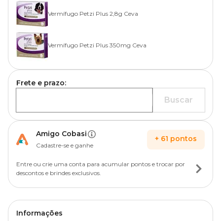
Vermífugo Petzi Plus 2,8g Ceva
Vermífugo Petzi Plus 350mg Ceva
Frete e prazo:
Buscar
Amigo Cobasi
+
61
pontos
Cadastre-se e ganhe
Entre ou crie uma conta para acumular pontos e trocar por
descontos e brindes exclusivos.
Informações