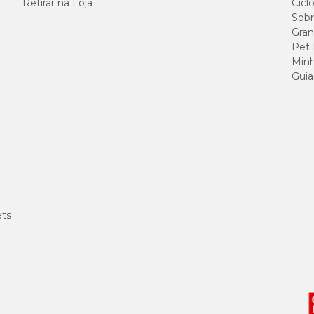
Retirar na Loja
Cicl
Sobr
Gran
Pet
Minh
Guia
ets