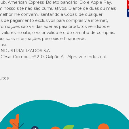
lub, American Express; Boleto bancário; Elo e Apple Pay.
m nosso site não são cumulativos. Diante de duas ou mais
melhor lhe convém, isentando a Cobasi de qualquer
es de pagamento exclusivos para compras via internet,
e promoções são válidas apenas para produtos vendidos e
alores no site, o valor válido é o do carrinho de compras.
suas informações pessoais e financeiras.
asi.
NDUSTRIALIZADOS S.A.
sar Coimbra, nº 210, Galpão A - Alphaville Industrial,
utos