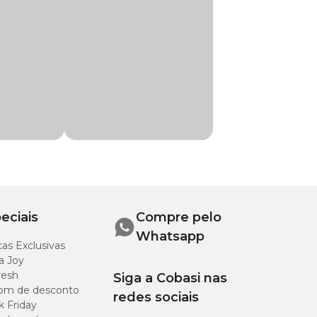
ane Corso, Chow Chow, Cocker Spaniel, Collie,
 Kuvasz, Labrador Retriever, Mastiff, Pastor
 salmão para seu
Bernardo, Shar Pei, Terra Nova, SRD
. Compre no site,
eciais
Compre pelo
Whatsapp
as Exclusivas
a Joy
resh
Siga a Cobasi nas
om de desconto
redes sociais
k Friday