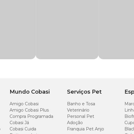
ndo o tártaro acumulado, garantindo a saúde bucal.
lly, Boxer, Border Collie, Boston Terrier, Bulldog, Bull Terrier, C
gue Alemão, Fila Brasileiro, Golden Retriever, Husky Siberiano,
a
da Cadet Gourmet é rico em proteínas, 100% natural e com recheio sabor de
 Pastor Suiço, Pitbull, Pug, Rodésia, Rottweiler, Samoeida, São 
mento da alimentação regular.
iscos para seu pet e o
Petisco Snack Tíbia Recheada com preço
incrível
nidade
Mundo Cobasi
Serviços Pet
Esp
nho do produto.
Amigo Cobasi
Banho e Tosa
Marc
Amigo Cobasi Plus
Veterinário
Linh
Compra Programada
Personal Pet
Biof
Cobasi Já
Adoção
Cup
o
Cobasi Cuida
Franquia Pet Anjo
Blac