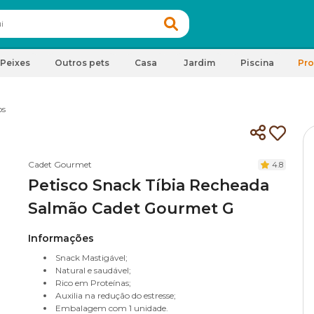
Peixes
Outros pets
Casa
Jardim
Piscina
Pr
os
Cadet Gourmet
4.8
Petisco Snack Tíbia Recheada
Salmão Cadet Gourmet G
Informações
Snack Mastigável;
Natural e saudável;
Rico em Proteínas;
Auxilia na redução do estresse;
Embalagem com 1 unidade.