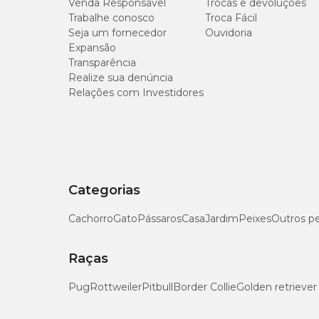
Venda Responsável
Trocas e devoluções
G
: (C) 11cm x (L) 5cm x (E) 4cm
Trabalhe conosco
Troca Fácil
Seja um fornecedor
Ouvidoria
Expansão
Transparência
Realize sua denúncia
Relações com Investidores
Categorias
Cachorro
Gato
Pássaros
Casa
Jardim
Peixes
Outros p
Raças
Pug
Rottweiler
Pitbull
Border Collie
Golden retriever