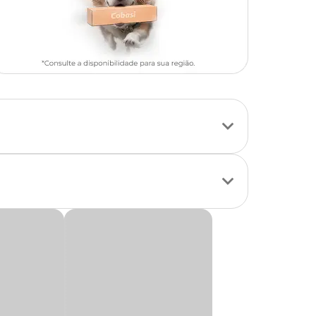
mento ou
 mastigar tudo o
 musculatura facial