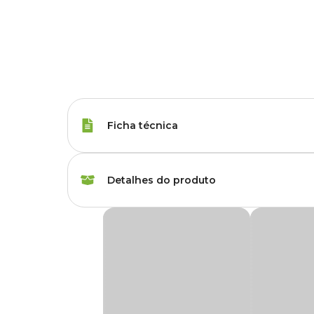
Ficha técnica
Porte
Raças Médias, Raças
Detalhes do produto
Sabor do Petisco
Salmão
Petisco Snack Tíbia Recheada Salmão Cade
Idade
Filhote, Adulto, Sênio
O
Petisco Snack Tíbia Recheada Salmão Cadet Go
demonstração de carinho. Ajuda a reduzir o estresse ou an
que encontram
Corante
Sem corante
Feito de tíbia bovina natural, o
Snack Tíbia Recheada
é 