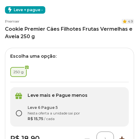
Leve + pague -
Premier
4.9
Cookie Premier Cães Filhotes Frutas Vermelhas e
Aveia 250 g
Escolha uma opção:
250 g
Leve mais e Pague menos
Leve 6 Pague 5
Nesta oferta a unidade sai por
R$ 15,75
/ cada
R$ 18,90
1