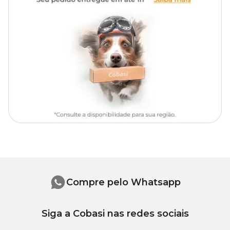
cochonilha, beterraba, urucum e clorofila), ácido cítrico, goma
xantana, gordura suína, antioxidante (tocoferol e extrato de
alecrim), bicarbonato de sódio, carbonato de cálcio, biotina,
hidrolisado de fígado suíno, mananoligossacarídeos (0,2%), zinco
aminoácido quelato.
Níveis de garantia
100g/kg
Umidade (Máx.)
(10%)
190g/kg
Proteína Bruta (Mín.)
(19%)
160g/kg
Extrato Etéreo (Mín.)
(16%)
Compre pelo Whatsapp
Matéria Fibrosa (Máx.)
30g/kg (3%)
Siga a Cobasi nas redes sociais
Matéria Mineral (Máx.)
30g/kg (3%)