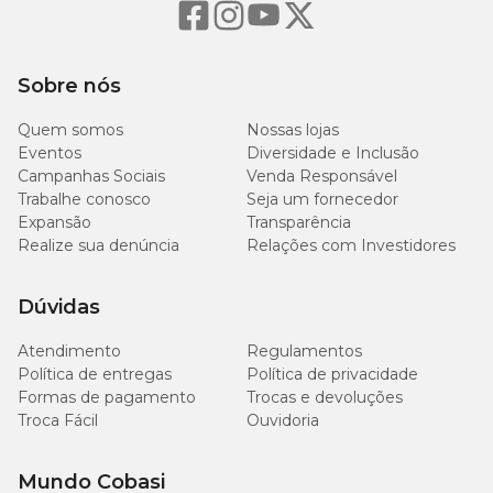
1.000mg/kg
Cálcio (Mín.)
(0,1%)
Sobre nós
5.000mg/kg
Quem somos
Cálcio (Máx.)
Nossas lojas
(0,5%)
Eventos
Diversidade e Inclusão
Campanhas Sociais
Venda Responsável
1.000mg/kg
Trabalhe conosco
Seja um fornecedor
Fósforo (Mín.)
(0,1%)
Expansão
Transparência
Realize sua denúncia
Relações com Investidores
1.500mg/kg
Sódio (Mín.)
(0,15%)
Dúvidas
4.279
Atendimento
Regulamentos
kcal/kg e 15
Energia metabolizável
Política de entregas
Política de privacidade
kcal por
Formas de pagamento
Trocas e devoluções
unidade
Troca Fácil
Ouvidoria
Mundo Cobasi