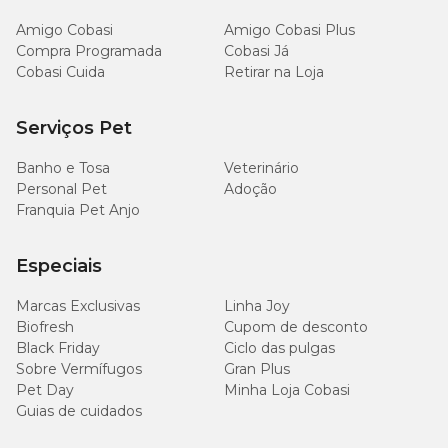
Enriquecimento por Kg do produto
Amigo Cobasi
Amigo Cobasi Plus
Compra Programada
Cobasi Já
Biotina 3,0 mg; zinco 60 mg.
Cobasi Cuida
Retirar na Loja
Sugestão de uso* (Cookies/dia)
Serviços Pet
Banho e Tosa
Veterinário
de 2 a
de 4 a
Peso do cão
3
12
Personal Pet
Adoção
meses
meses
Franquia Pet Anjo
1
1
Especiais
2 a 3 kg
unidade
unidade
Marcas Exclusivas
Linha Joy
1
1
Biofresh
Cupom de desconto
4 a 5 kg
unidade
unidade
Black Friday
Ciclo das pulgas
Sobre Vermífugos
Gran Plus
Pet Day
Minha Loja Cobasi
2
2
6 a 10 kg
unidades
unidades
Guias de cuidados