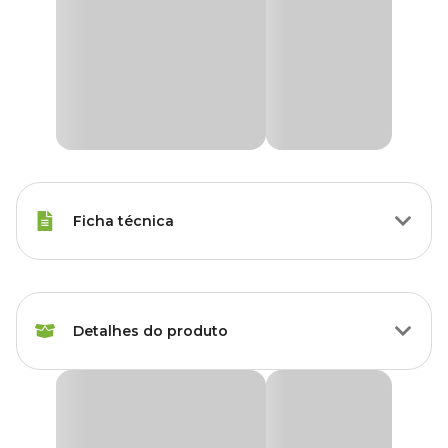
Ficha técnica
Raças Minis, Raças Pequenas,
Porte
Raças Médias, Raças Grandes
Detalhes do produto
Sabor do
Aveia, Frutas
Petisco
Cookie Premier Cães Filhotes Frutas Vermelhas e
Aveia
Idade
Filhote