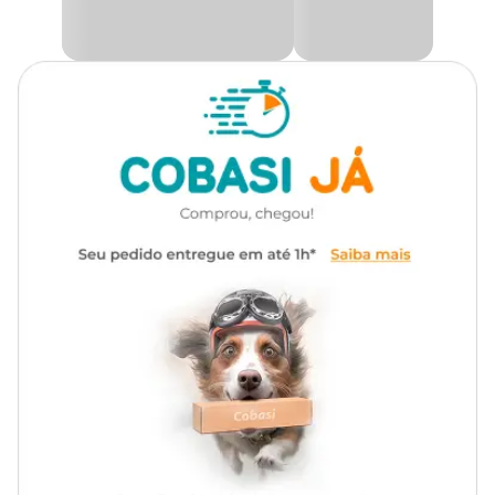
Transgênico
Sem transgênico
diversão e bem-estar, tornando-se um excelente aliado na rotina
do seu amigo de quatro patas!
Marca
LL Pet
Aqui na Cobasi você encontra a maior variedade de produtos para
o seu pet com as melhores ofertas, como a
Petisco Orelha
Bovina para Cães LL Pet com preço
imperdível! Acesse o site,
Gênero
Unissex
App ou visite uma loja física e confira nossas condições.
Medida aproximada
17cm.