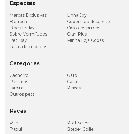
Especiais
0,01
Marcas Exclusivas
Linha Joy
Selênio (mín.)
–
mg/kg
Biofresh
Cupom de desconto
Black Friday
Ciclo das pulgas
Sobre Vermífugos
Gran Plus
170
Mananoligossacarídeo (mín.)
–
mg/kg
Pet Day
Minha Loja Cobasi
Guias de cuidados
300
Betaglucana (mín.)
–
mg/kg
Categorias
3700
Cachorro
Gato
Energia Metabolizável
–
kcal/kg
Pássaros
Casa
Jardim
Peixes
Outros pets
Raças
Enriquecimento Mínimo por kg
Pug
Rottweiler
Vitamina A (5000 UI), Vitamina B1 (4,0 mg), Vitamina B2
(3,0 mg), Vitamina B5 (7,0 mg), Vitamina B6 (3,0 mg),
Pitbull
Border Collie
Vitamina B12 (20,0 µg), Vitamina D3 (500 UI), Niacina (45,0