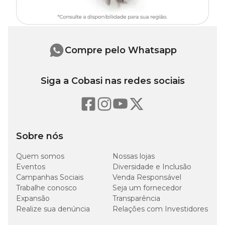
Celular de Levedura, Taurina, Vitaminas (A, D3, E, B1, B2, B5,
B6, B12, Niacina (Ácido Nicotínico), Ácido Fólico), Hidrolisado
de Fígado de Aves, Hidrolisado de Carne de Aves e Fígado de
Aves e Suíno, BHT (Butilhidroxitolueno).
Compre pelo Whatsapp
Níveis de Garantia
Siga a Cobasi nas redes sociais
280
Proteína Bruta (mín.)
28%
g/kg
120
Umidade (máx.)
12%
g/kg
Sobre nós
150
Quem somos
Nossas lojas
Extrato Etéreo (mín.)
15%
g/kg
Eventos
Diversidade e Inclusão
Campanhas Sociais
Venda Responsável
Trabalhe conosco
Seja um fornecedor
45
Matéria Fibrosa (máx.)
4,5%
g/kg
Expansão
Transparência
Realize sua denúncia
Relações com Investidores
85