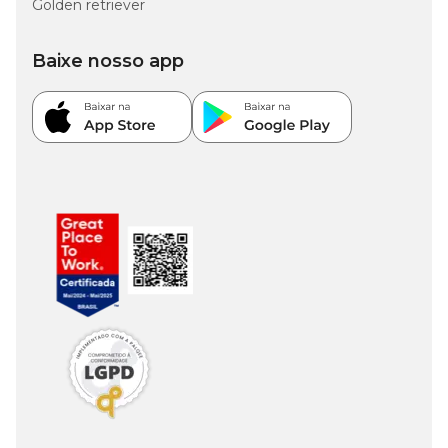
Golden retriever
mg), Iodo (0,50 mg), Manganês (1,0 mg), Ácido Fólico (0,50
mg), Cobre (1,0 mg).
Baixe nosso app
Quantidade Diária Recomendada
Quantidade
Porte
Peso
Máxima por
Dia
2 kg –
Mini
10
3 kg
4 kg –
Pequeno
18
9 kg
10 kg
Médio
– 24
35
kg