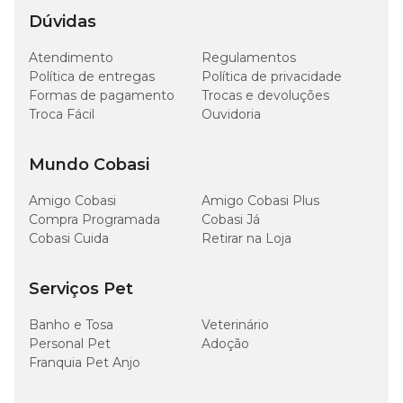
Matéria Mineral (máx.)
8,5%
g/kg
Dúvidas
6000
Atendimento
Regulamentos
Cálcio (mín.)
0,6%
mg/kg
Política de entregas
Política de privacidade
Formas de pagamento
Trocas e devoluções
Troca Fácil
Ouvidoria
Cálcio (máx.)
17 g/kg
1,7%
6000
Mundo Cobasi
Fósforo (mín.)
0,6%
mg/kg
Amigo Cobasi
Amigo Cobasi Plus
Compra Programada
Cobasi Já
4800
Sódio (mín.)
–
mg/kg
Cobasi Cuida
Retirar na Loja
Ômega 6 (mín.)
15 g/kg
1,5%
Serviços Pet
Banho e Tosa
Veterinário
1000
Ômega 3 (mín.)
0,1%
mg/kg
Personal Pet
Adoção
Franquia Pet Anjo
50
Vitamina E (mín.)
–
UI/kg