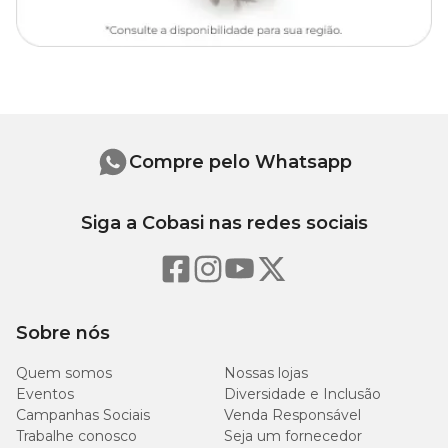
função reprodutiva. Outros reduzem o acúmulo de tártaro. E
outros possuem ômega 6 para uma pelagem mais brilhante.Essas
informações você encontra no rótulo da embalagem.
O melhor petisco para gato é aquele se adequa às necessidade e
preferências do seu pet. Muitos gostam de petisco com sabor de
carne, outros com sabor de frango e atum. Teste qual ele gosta
mais e lembre-se: o petisco é um agrado.
Compre pelo Whatsapp
Siga a Cobasi nas redes sociais
Sobre nós
Quem somos
Nossas lojas
Eventos
Diversidade e Inclusão
Campanhas Sociais
Venda Responsável
Trabalhe conosco
Seja um fornecedor