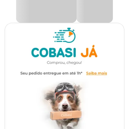
Mas é importante lembrar que os petiscos para gatos não
Marca
Meowwies
substituem a ração. A alimentação diária do seu felino, não pode
ser afetada pelos petiscos. Problemas como a obesidade podem
ocorrer se não houver moderação na quantidade de petiscos. Tudo
Gênero
Unissex
que é demais faz mal na alimentação dos felinos.
Na Cobasi, você encontra o Petisco Natural Gatos Meowwies Soft
Bites Frango com
preço
especial.
Ingredientes:
Carne de frango, glicerina vegetal, amido de milho e carragena
Como escolher o melhor petisco para o meu gato?
É muito importante que você dê ao seu felino, o petisco certo.
Petisco para gatos filhotes não servem para gatos adultos. Adquirir
um petisco de acordo com tamanho do seu gato é o mais
adequado.
Cada petisco pode auxiliar na saúde do seu gato. Muitos possuem
em sua composição cálcio e taurina que contribui para a visão e a