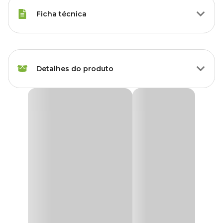
Ficha técnica
Raças de Gato
Todas as Raças
Detalhes do produto
Sabor do Petisco
Frango
Idade
Filhote, Adulto, Sênior
Petisco Natural Gatos Meowwies Soft Bites Frango
O
Petisco Natural Gatos Meowwies Soft Bites Frango
é um
Corante
Sem corante
grande aliado no adestramento do seu pet, é um alimento rico em
proteínas de consumo instintivo e saboroso, distrai, acalma, diverte
e satisfaz as necessidades de mastigação do seu companheiro de
Apresentação
Embalagem com 80g
forma saudável.
O petisco deve ser usado como forma de agradar seu bichano,
Tipo de petisco
Natural
atraí-lo para um carinho num momento que ele estiver isolado ou
ainda como recompensa por um bom comportamento. Um
lanchinho entre as refeições, com esse petisco natural Meowwies
Transgênico
Sem transgênico
Soft Bites, vai deixar seu gato muito mais feliz.