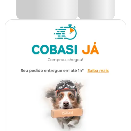
petisco de qualidade vai além do paladar, é garantir uma
Tipo de
alimentação saudável e prazerosa para seu melhor amigo. Aposte
Petisco
petisco
nesse snack especial e transforme cada recompensa em um
momento único de felicidade para o seu cão!
Transgênico
Sem transgênico
Só aqui na Cobasi você encontra o
Petisco Natural Cães
Barkkies Sushi Frango com preço
especial. Compre pelo site,
app ou em uma de nossas lojas.
Marca
Barkkies
Composição Básica
Gênero
Unissex
Carne de frango, carne de peixe, amido de batata, glicerina vegetal
e proteína de soja isolada
Quando dar petisco para cachorro?
O petisco é muito usado durante o adestramento do cachorro.
Acontece que o reforço positivo é uma das maneiras mais
saudáveis e eficazes de educar o pet. Além, é claro, de estreitar a
relação do tutor com o animal.
O petisco serve como motivação para o cachorro, que passa a ser
estimulado a responder os comandos do tutor. Para esse treino, é