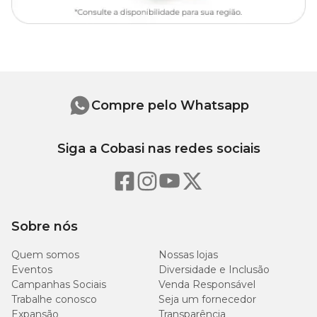
importante escolher petiscos de alta palatabilidade e menor teor
calórico, para evitar chances de obesidade canina. Ou seja, separe o
petisco preferido do cachorro e ofereça apenas durante os treinos.
Assim, você receberá mais atenção.
Compre pelo Whatsapp
Siga a Cobasi nas redes sociais
Sobre nós
Quem somos
Nossas lojas
Eventos
Diversidade e Inclusão
Campanhas Sociais
Venda Responsável
Trabalhe conosco
Seja um fornecedor
Expansão
Transparência