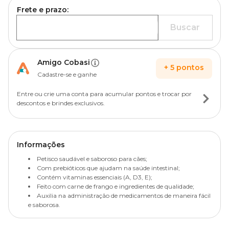
Frete e prazo:
Buscar
Amigo Cobasi
+
5
pontos
Cadastre-se e ganhe
Entre ou crie uma conta para acumular pontos e trocar por
descontos e brindes exclusivos.
Informações
Petisco saudável e saboroso para cães;
Com prebióticos que ajudam na saúde intestinal;
Contém vitaminas essenciais (A, D3, E);
Feito com carne de frango e ingredientes de qualidade;
Auxilia na administração de medicamentos de maneira fácil
e saborosa.