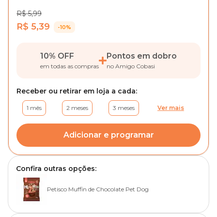
R$ 5,99
R$ 5,39
-10%
10% OFF
Pontos em dobro
em todas as compras
no Amigo Cobasi
Receber ou retirar em loja a cada:
1 mês
2 meses
3 meses
Ver mais
Adicionar e programar
Confira outras opções:
Petisco Muffin de Chocolate Pet Dog