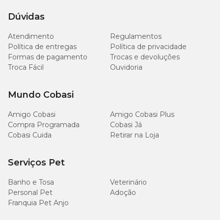
Onde encontrar o Petisco Muffin de Coco Pet Dog?
Dúvidas
Só na Cobasi você encontra o
Petisco Muffin de Coco Pet Dog
Atendimento
Regulamentos
com um preço especial
. Não perca a chance de proporcionar
Política de entregas
Política de privacidade
um mimo saboroso e saudável para o seu pet!
Formas de pagamento
Trocas e devoluções
Troca Fácil
Ouvidoria
Mundo Cobasi
Amigo Cobasi
Amigo Cobasi Plus
Compra Programada
Cobasi Já
Cobasi Cuida
Retirar na Loja
Serviços Pet
Banho e Tosa
Veterinário
Personal Pet
Adoção
Franquia Pet Anjo