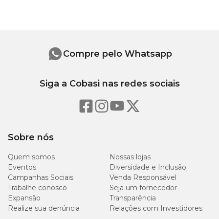
Umidade
15%
Matéria fibrosa
3%
Matéria mineral
6%
Compre pelo Whatsapp
Cálcio
1%
Siga a Cobasi nas redes sociais
Benefícios de oferecer o Muffin Pet Dog ao seu cão:
Sobre nós
Estimula a digestão saudável com prebióticos
Quem somos
Nossas lojas
Ajuda a manter a saúde intestinal e a microflora benéfica
Eventos
Diversidade e Inclusão
Facilita a administração de medicamentos de forma saborosa
Campanhas Sociais
Venda Responsável
Fonte de vitaminas essenciais para o bem-estar do seu pet
Feito com ingredientes de alta qualidade, seguros para cães
Trabalhe conosco
Seja um fornecedor
Petisco delicioso que contribui para a hidratação e nutrição do
Expansão
Transparência
seu pet
Realize sua denúncia
Relações com Investidores