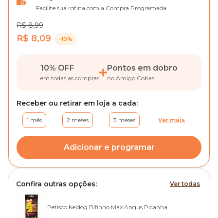
Facilite sua rotina com a Compra Programada
R$ 8,99
R$ 8,09
-10%
10% OFF
Pontos em dobro
em todas as compras
no Amigo Cobasi
Receber ou retirar em loja a cada:
1 mês
2 meses
3 meses
Ver mais
Adicionar e programar
Confira outras opções:
Ver todas
Petisco Keldog Bifinho Max Angus Picanha