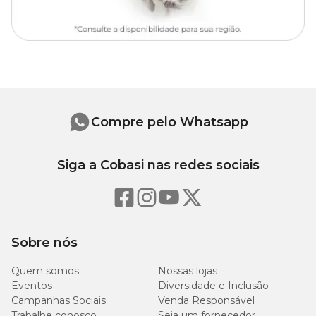
Níveis de garantia
300
Umidade (Máx.)
30%
g/kg
220
Proteína bruta (Mín.)
22%
g/kg
Compre pelo Whatsapp
90
Extrato etéreo (Mín.)
9%
g/kg
Siga a Cobasi nas redes sociais
30
Matéria fibrosa (Máx.)
3%
g/kg
Sobre nós
90
Matéria mineral (Máx.)
9%
g/kg
Quem somos
Nossas lojas
Eventos
Diversidade e Inclusão
600
Cálcio (Mín.)
0,6%
Campanhas Sociais
Venda Responsável
mg/kg
Trabalhe conosco
Seja um fornecedor