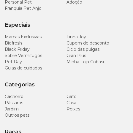
Personal Pet
Adoção
Cães acima de 15 kg
unidades
Franquia Pet Anjo
por dia
Especiais
Marcas Exclusivas
Linha Joy
Dicas de conservação
Biofresh
Cupom de desconto
Black Friday
Ciclo das pulgas
Conservar em local fresco, seco e ventilado. Após aberto, manter
Sobre Vermífugos
Gran Plus
em um recipiente fechado para conservar os bifinhos suculentos e
Pet Day
Minha Loja Cobasi
macios.
Guias de cuidados
Categorias
Cachorro
Gato
Pássaros
Casa
Jardim
Peixes
Outros pets
Raças