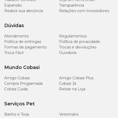
Expansão
Transparência
30
Cálcio (Máx.)
3%
Realize sua denúncia
Relações com Investidores
g/kg
Dúvidas
5.000
Fósforo (Mín.)
0,5%
mg/kg
Atendimento
Regulamentos
Política de entregas
Política de privacidade
Formas de pagamento
Trocas e devoluções
Troca Fácil
Ouvidoria
Quantidade recomendada
Mundo Cobasi
Até 2
Cães de até 4 kg
unidades
Amigo Cobasi
Amigo Cobasi Plus
por dia
Compra Programada
Cobasi Já
Cobasi Cuida
Retirar na Loja
Até 5
Cães de 4 kg a 15 kg
unidades
Serviços Pet
por dia
Banho e Tosa
Veterinário
Até 7