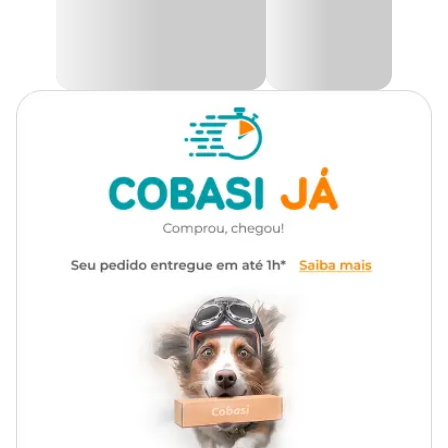
preço
imperdível na Cobasi. Aqui você encontra a maior
variedade de petiscos Keldog para tornar a rotina do seu pet mais
Transgênico
Com transgênico
saborosa e feliz!
Marca
Keldog
Ingredientes
Carnes selecionadas (mín. 50%): Carne mecanicamente separada
Gênero
Unissex
de aves e Fígado de aves; proteína de soja*, farinha de arroz,
propilenoglicol, glicerina derivada de biodiesel de óleo de soja,
cloreto de sódio (sal comum), ácido sórbico, aroma natural de
fumaça (mín 0,1%), hemoglobina desidratada de bovino,
tripolifosfato de sódio, açúcar refinado de cana de açúcar,
eritorbato de sódio, nitrito de sódio, dióxido de silício, dióxido de
titânio, colágeno, aroma de carne (mín. 0,1%), antioxidante BHA e
BHT e corante vermelho allura.
Eventuais substitutivos: miúdos bovinos, farelo de arroz,
hidrolisado de fígado disidratado de aves.
* Espécies doadoras dos genes transgênicos: Agrobacterium
tumefaciens, Arabidopsis thaliana, Bacillus thuringiensis,
Streptomyces viridochromogenes.