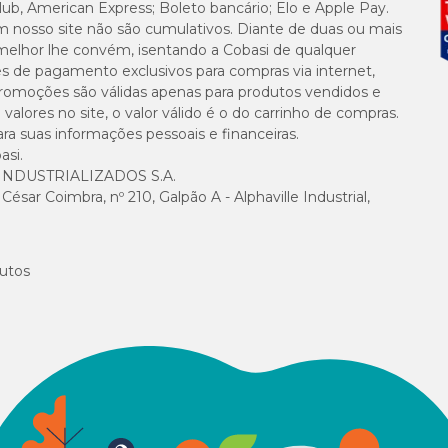
lub, American Express; Boleto bancário; Elo e Apple Pay.
m nosso site não são cumulativos. Diante de duas ou mais
melhor lhe convém, isentando a Cobasi de qualquer
es de pagamento exclusivos para compras via internet,
e promoções são válidas apenas para produtos vendidos e
alores no site, o valor válido é o do carrinho de compras.
suas informações pessoais e financeiras.
asi.
NDUSTRIALIZADOS S.A.
sar Coimbra, nº 210, Galpão A - Alphaville Industrial,
utos