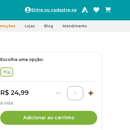
Entre ou cadastre-se
omoções
Lojas
Blog
Atendimento
Escolha uma opção:
75 g
R$ 24,99
1
à vista
Adicionar ao carrinho