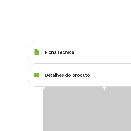
Ficha técnica
Porte
Raças Minis, Raças 
Detalhes do produto
Sabor do Petisco
Frango, Pato
Petisco Just Tiras Mix Pato e Frango para Cã
Idade
Filhote, Adulto, Sênio
O
Petisco Just Tiras Mix Pato e Frango para Cães e
pet. Indicado para cães e gatos de todas as raças e idades, es
químicos, transgênicos, ácido cítrico e propilenoglicol. S
Corante
Sem corante
alimentar do seu companheiro de forma nutritiva.