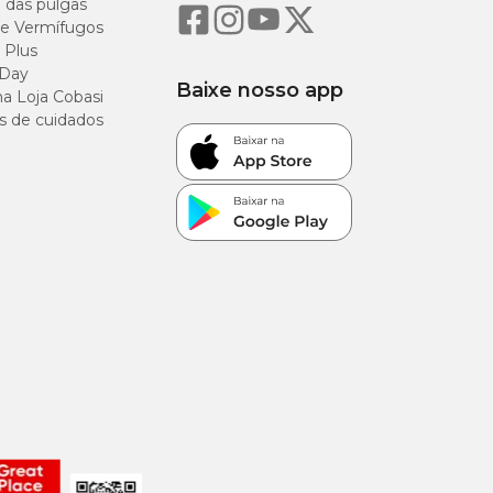
o das pulgas
e Vermífugos
 Plus
g
 Day
Baixe nosso app
a Loja Cobasi
s de cuidados
/kg
g/kg
NaOH/g