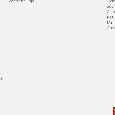
Retirar na Loja
Cicl
20 g/kg
Sobr
Gran
70 mg/k
Pet
Minh
Guia
200 mg
5000 m
50 g/kg
1,9 mg 
ets