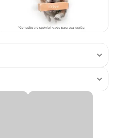
e saudável ao seu
 conservantes
ementar a rotina