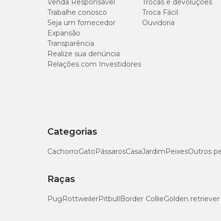
Venda Responsável
Trocas e devoluções
Extrato Etéreo (mín.)
Trabalhe conosco
Troca Fácil
Seja um fornecedor
Ouvidoria
Cálcio (mín.)
Expansão
Transparência
Realize sua denúncia
Cálcio (máx.)
Relações com Investidores
Fósforo (mín.)
Matéria Mineral (máx.)
Índice de Acidez (máx.)
Categorias
Cachorro
Gato
Pássaros
Casa
Jardim
Peixes
Outros p
Raças
Pug
Rottweiler
Pitbull
Border Collie
Golden retriever