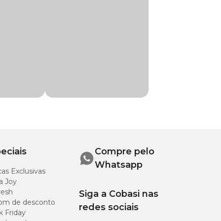
gradar paladares
ndo sabor e bem-
mesmo!
 Cães e Gatos
eciais
Compre pelo
g
Whatsapp
as Exclusivas
g
a Joy
resh
Siga a Cobasi nas
om de desconto
redes sociais
k Friday