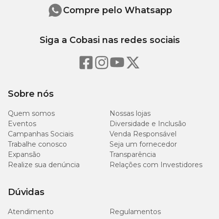
Compre pelo Whatsapp
119
Extrato Etéreo (Mín.)
g/kg
Siga a Cobasi nas redes sociais
Fibra Bruta (Máx.)
< 1 g/kg
< 0,1
Cálcio (Máx.)
mg/kg
Sobre nós
880
Fósforo (Mín.)
mg/kg
Quem somos
Nossas lojas
Eventos
Diversidade e Inclusão
Campanhas Sociais
Venda Responsável
39,6
Matéria Mineral (Máx.)
Trabalhe conosco
Seja um fornecedor
g/kg
Expansão
Transparência
Realize sua denúncia
Relações com Investidores
Na Cobasi, você encontra o
Petisco Gourmet para Cães
Dúvidas
Frango e Alecrim Wow com preço
especial. Compre pelo site,
app ou visite uma das nossas
lojas
e garanta um
petisco
Atendimento
Regulamentos
natural
, saboroso e nutritivo para o seu pet.