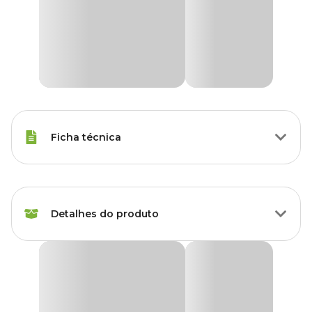
Ficha técnica
Raças Minis, Raças Pequenas,
Porte
Raças Médias, Raças Grandes
Detalhes do produto
Corante
Sem corante
Cookie Golden Cães Filhotes
Apresentação
Embalagem com 350g
O
Cookie Golden Cães Filhotes
foi desenvolvido para tornar os
momentos junto ao seu cão mais divertidos e prazerosos.
Tipo de