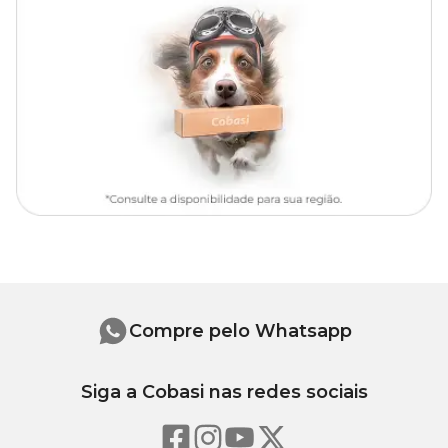
Umidade (máx.) 10,00% 100g/kg
Proteína Bruta (mín) 19,00% 190g/kg
Extrato Etéreo (mín) 14,50% 145g/kg
Matéria Mineral (máx.) 4,00% 40g/kg
Matéria Fibrosa (máx.) 3,00% 30g/kg
Cálcio (máx.) 0,50% 5.000mg/kg
Cálcio (mín) 0,10% 1.000mg/kg
Fósforo (mín) 0,10% 1.000mg/kg
Sódio (mín) 0,15% 1.500mg/kg
Energia Metabolizável 4226 kcal/kg 22,4 kcal/unidade
O seu pet merece o melhor. Na Cobasi, você encontra o
Cookie
Golden Cães Filhotes com preço
especial.
Compre pelo Whatsapp
Siga a Cobasi nas redes sociais