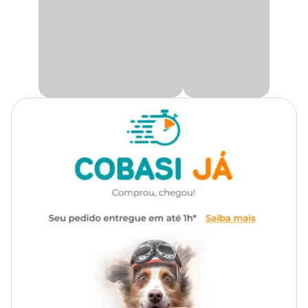
Cachorro
Além de ser um agrado delicioso, o
Dingo Twist
contribui para a
saúde bucal, auxiliando na limpeza dos dentes e ajudando a
reduzir o acúmulo de tártaro. Seu formato torcido estimula o
Apresentação
Embalagem com 10 unidades
instinto natural de mastigar, proporcionando momentos de
diversão e bem-estar enquanto cuida da saúde do seu
companheiro.
Tipo de
Petisco
Só aqui na Cobasi você encontra o
Petisco Dingo Twist para
petisco
Cães Adultos com preço
especial. Compre agora mesmo pelo
nosso site, app ou em uma de nossas lojas.
Transgênico
Sem transgênico
Composição Básica
Marca
Dingo
Couro cru, carne de frango, glicerina, sal, sorbitol, conservantes
(BHT e sorbato de potássio), corantes: dióxido de titânio, FDC
Gênero
Unissex
amarelo nº 5, FDC vermelho nº 40, FDC amarelo nº 6.
Níveis de Garantia
150.0
Umidade (máx.)
15.0%
g/kg