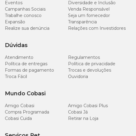
Eventos
Diversidade e Inclusão
Campanhas Sociais
Venda Responsável
1 unidade por
Cães de porte pequeno (= 10 kg)
dia
Trabalhe conosco
Seja um fornecedor
Expansão
Transparência
Realize sua denúncia
Relações com Investidores
2 unidades por
Cães de porte médio (10–25 kg)
dia
Dúvidas
3 unidades por
Cães de porte grande (= 25 kg)
dia
Atendimento
Regulamentos
Política de entregas
Política de privacidade
Formas de pagamento
Trocas e devoluções
Troca Fácil
Ouvidoria
Mundo Cobasi
Amigo Cobasi
Amigo Cobasi Plus
Compra Programada
Cobasi Já
Cobasi Cuida
Retirar na Loja
Serviços Pet