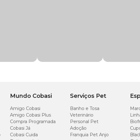
r oferecido junto com medicamentos, esse petisco vem em práticos tubos que to
o e Atum para Cães com preço
especial. Compre agora mesmo pelo nosso s
bos de 14g
ugestões de uso:
Mundo Cobasi
Serviços Pet
Esp
Amigo Cobasi
Banho e Tosa
Marc
Amigo Cobasi Plus
Veterinário
Linh
Compra Programada
Personal Pet
Biof
Cobasi Já
Adoção
Cup
o
Cobasi Cuida
Franquia Pet Anjo
Blac