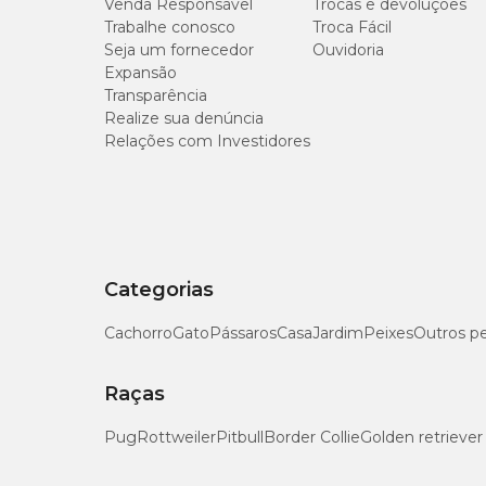
Venda Responsável
Trocas e devoluções
Composição Básica
Trabalhe conosco
Troca Fácil
Seja um fornecedor
Ouvidoria
Água (veículo), carne de frango, atum, amido de mandioca,
Expansão
Transparência
Níveis de Garantia
Realize sua denúncia
Relações com Investidores
Proteína Bruta (mín.)
Extrato Etéreo (mín.)
Fibra Bruta (máx.)
Categorias
Cachorro
Gato
Pássaros
Casa
Jardim
Peixes
Outros p
Umidade (máx.)
Raças
Matéria Mineral (máx.)
Pug
Rottweiler
Pitbull
Border Collie
Golden retriever
Cálcio (mín.)