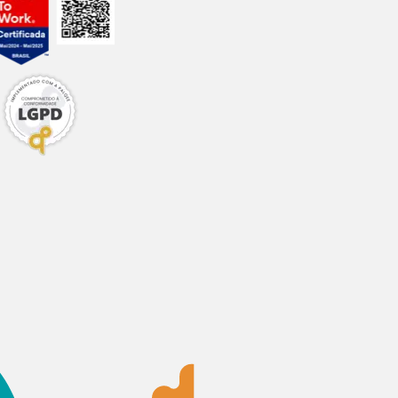
0,01%
0,05%
-