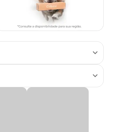
o! Com textura
ães simplesmente
ivre de grãos,