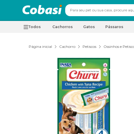
Todos
Cachorros
Gatos
Pássaros
Página inicial
Cachorro
Petiscos
Ossinhos e Petisc