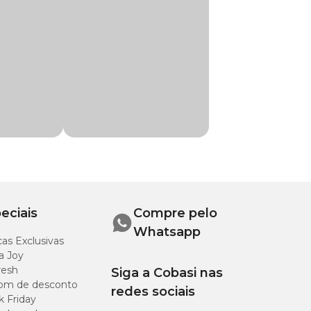
rnam a rotina mais
ite, app ou em
eciais
Compre pelo
Whatsapp
as Exclusivas
a Joy
resh
Siga a Cobasi nas
om de desconto
redes sociais
k Friday