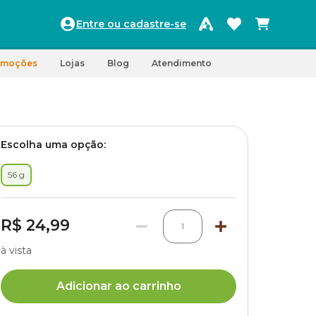
Entre ou cadastre-se
omoções
Lojas
Blog
Atendimento
Escolha uma opção:
56 g
R$ 24,99
1
à vista
Adicionar ao carrinho