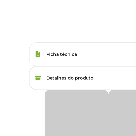
Ficha técnica
Porte
Raças Minis, Raças 
Detalhes do produto
Sabor do Petisco
Atum, Frango
Petisco Churu Frango e Atum para Cães
Idade
Filhote, Adulto, Sênio
Chegou uma novidade imperdível para os peludos! O
Peti
cremosa e sabor irresistível, pode ser oferecido diretam
adoram!
Corante
Sem corante
Produzido pela Inaba, o
Churu
possui alto índice de umida