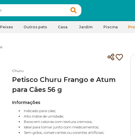
Peixes
Outros pets
Casa
Jardim
Piscina
Pr
os
Churu
Petisco Churu Frango e Atum
para Cães 56 g
Informações
Indicado para cães;
Alto índice de umidade;
Baixo em calorias com textura cremosa;
Ideal para tomar junto com medicamentos;
Sem grãos, conservantes ou corantes artificiais;