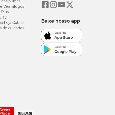
o das pulgas
e Vermífugos
 Plus
ato de chá verde.
 Day
Baixe nosso app
a Loja Cobasi
s de cuidados
6,5%
0,2%
0,3%
91%
2%
0,001%