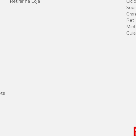
Retirar na Loja
Cicl
Sobr
Gran
 aroma de frango, goma guar, extrato de levedura, gelatina, vitamina E e extr
Pet
Minh
Guia
65 g/kg
2000 mg/kg
3000 mg/kg
ets
910 g/kg
20 g/kg
10 mg/kg