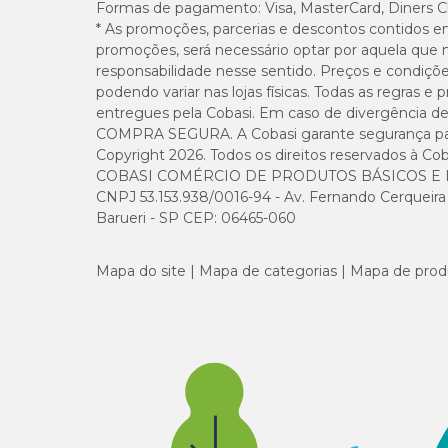
Formas de pagamento:
Visa, MasterCard, Diners C
Cálcio (máx.)
* As promoções, parcerias e descontos contidos e
promoções, será necessário optar por aquela que 
Fósforo (mín.)
responsabilidade nesse sentido. Preços e condiçõ
podendo variar nas lojas físicas. Todas as regras 
entregues pela Cobasi. Em caso de divergência de v
Vitamina E (mín.)
COMPRA SEGURA. A Cobasi garante segurança para 
Copyright 2026. Todos os direitos reservados à Cob
COBASI COMÉRCIO DE PRODUTOS BÁSICOS E I
CNPJ 53.153.938/0016-94 - Av. Fernando Cerqueira Cé
Barueri - SP CEP: 06465-060
Mapa do site
Mapa de categorias
Mapa de prod