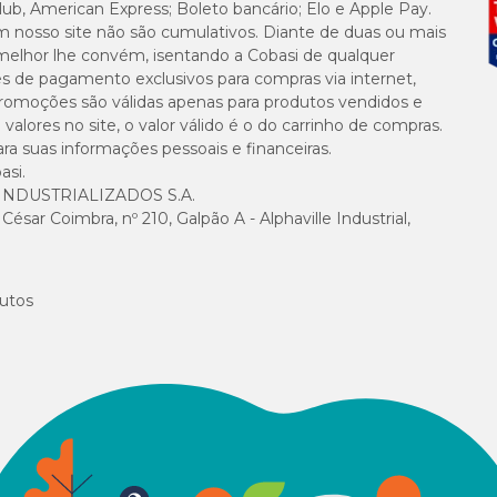
lub, American Express; Boleto bancário; Elo e Apple Pay.
100 mg/kg
m nosso site não são cumulativos. Diante de duas ou mais
melhor lhe convém, isentando a Cobasi de qualquer
500 mg/kg
es de pagamento exclusivos para compras via internet,
e promoções são válidas apenas para produtos vendidos e
alores no site, o valor válido é o do carrinho de compras.
310 UI/kg
suas informações pessoais e financeiras.
asi.
NDUSTRIALIZADOS S.A.
sar Coimbra, nº 210, Galpão A - Alphaville Industrial,
utos