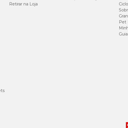
Retirar na Loja
Cicl
Sobr
93%
Gran
Pet
1%
Minh
Guia
0,5%
10%
3.782 Kc
ets