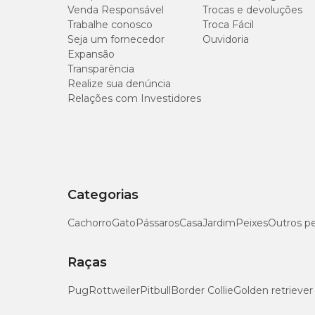
Venda Responsável
Trocas e devoluções
Trabalhe conosco
Troca Fácil
Proteína Bruta (mín.)
Seja um fornecedor
Ouvidoria
Expansão
Extrato Etéreo (mín.)
Transparência
Realize sua denúncia
Fibra Bruta (máx.)
Relações com Investidores
Umidade (máx.)
Energia Metabolizável
Categorias
Cachorro
Gato
Pássaros
Casa
Jardim
Peixes
Outros p
Raças
Pug
Rottweiler
Pitbull
Border Collie
Golden retriever