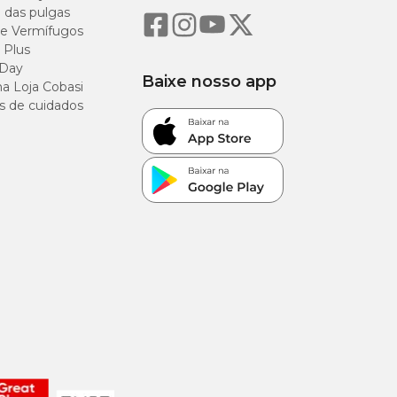
o das pulgas
e Vermífugos
 Plus
 Day
Baixe nosso app
a Loja Cobasi
s de cuidados
al/kg