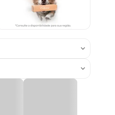
e bovino
saúde bucal.
, sendo uma