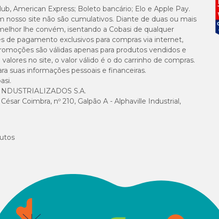
lub, American Express; Boleto bancário; Elo e Apple Pay.
m nosso site não são cumulativos. Diante de duas ou mais
melhor lhe convém, isentando a Cobasi de qualquer
es de pagamento exclusivos para compras via internet,
e promoções são válidas apenas para produtos vendidos e
alores no site, o valor válido é o do carrinho de compras.
suas informações pessoais e financeiras.
asi.
NDUSTRIALIZADOS S.A.
sar Coimbra, nº 210, Galpão A - Alphaville Industrial,
utos