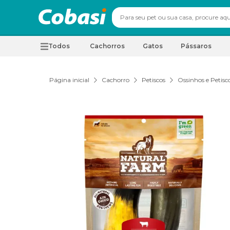
Todos
Cachorros
Gatos
Pássaros
Página inicial
Cachorro
Petiscos
Ossinhos e Petisc