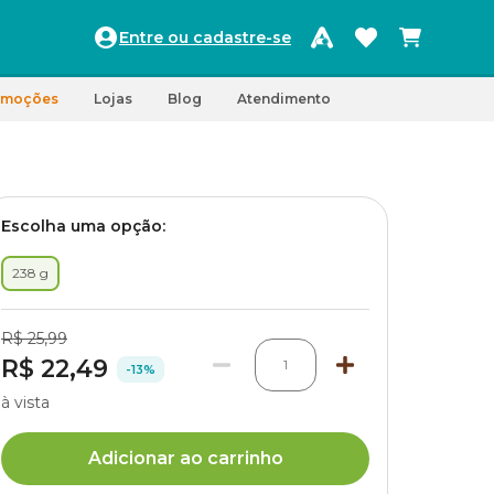
Entre ou cadastre-se
omoções
Lojas
Blog
Atendimento
Escolha uma opção:
238 g
R$ 25,99
R$ 22,49
1
-13%
à vista
Adicionar ao carrinho