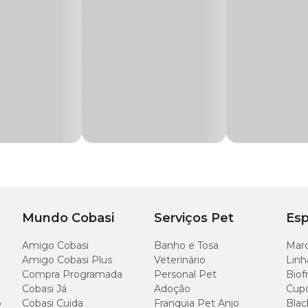
dia.
oduto e forneça água à vontade. Recomendamos limitar a exposição nos primei
 5 dias. Não indicado para cães com menos de 6 meses. Este produto não sub
o calórica diária do pet.
si! Compre o
Petisco Chifre Bovino Natural Farm com preço
especial na no
mentos cheios de sabor!
 Cobasi
! Acumule pontos a cada compra e troque por descontos em produtos
mesmo!
Mundo Cobasi
Serviços Pet
Esp
Amigo Cobasi
Banho e Tosa
Marc
Amigo Cobasi Plus
Veterinário
Linh
Compra Programada
Personal Pet
Biof
Cobasi Já
Adoção
Cup
o
Cobasi Cuida
Franquia Pet Anjo
Blac