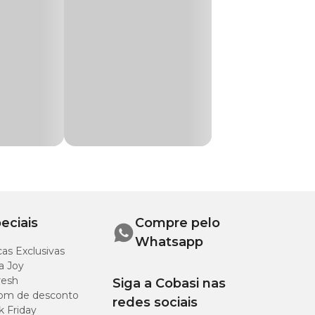
ros dias, iniciando
stitui uma
ssa loja física, pelo
 selecionados.
eciais
Compre pelo
Whatsapp
as Exclusivas
a Joy
resh
Siga a Cobasi nas
om de desconto
redes sociais
k Friday