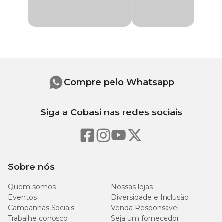
vitamina A, vitamina D3, vitamina E, vitamina K3, vitamina B1,
Transgênico
Sem transgênico
vitamina B2, vitamina B6, vitamina B12, niacina, Pantotenato de
cálcio, ácido fólico, cloreto de colina, biotina, sulfato de ferro, sulfato
de cobre, sulfato de manganês, sulfato de zinco, lodato de cálcio e
Marca
Joy
selenito de sódio.
Gênero
Unissex
Compre pelo Whatsapp
Siga a Cobasi nas redes sociais
Sobre nós
Quem somos
Nossas lojas
Eventos
Diversidade e Inclusão
Campanhas Sociais
Venda Responsável
Trabalhe conosco
Seja um fornecedor