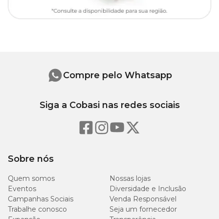
60
Extrato Etéreo (mín.)
6%
g/kg
40
Matéria Fibrosa (máx.)
4%
g/kg
Compre pelo Whatsapp
Matéria Mineral (máx.)
55 g/kg
5,5%
Siga a Cobasi nas redes sociais
200
Cálcio (mín.)
0,02%
mg/kg
20
Cálcio (máx.)
2,0%
g/kg
Sobre nós
200
Fósforo (mín.)
0,02%
Quem somos
Nossas lojas
mg/kg
Eventos
Diversidade e Inclusão
Campanhas Sociais
Venda Responsável
9.980
Sódio (mín.)
0,998%
Trabalhe conosco
Seja um fornecedor
mg/kg