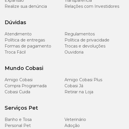
Expansão
Transparência
Realize sua denúncia
Relações com Investidores
Dúvidas
Quantidade diária recomendada
Atendimento
Regulamentos
Política de entregas
Política de privacidade
Porte
Quantidade
Formas de pagamento
Trocas e devoluções
Troca Fácil
Ouvidoria
Pequeno
2 unidades
Mundo Cobasi
Médio
4 unidades
Amigo Cobasi
Amigo Cobasi Plus
Grande
6 unidades
Compra Programada
Cobasi Já
Cobasi Cuida
Retirar na Loja
Serviços Pet
Banho e Tosa
Veterinário
Personal Pet
Adoção