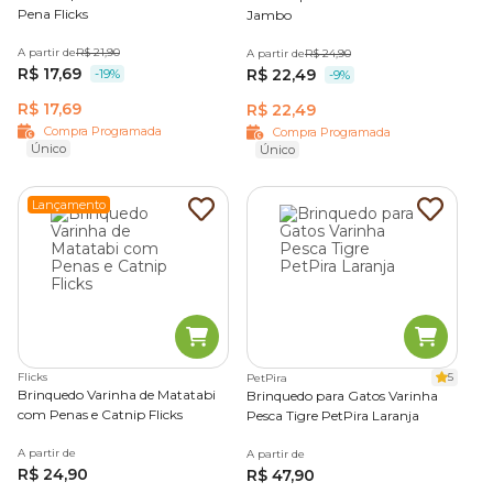
Pena Flicks
Jambo
A partir de
R$ 21,90
A partir de
R$ 24,90
R$ 17,69
R$ 22,49
-19%
-9%
R$ 17,69
R$ 22,49
Compra Programada
Compra Programada
Único
Único
Lançamento
Flicks
5
PetPira
Brinquedo Varinha de Matatabi
Brinquedo para Gatos Varinha
com Penas e Catnip Flicks
Pesca Tigre PetPira Laranja
A partir de
A partir de
R$ 24,90
R$ 47,90