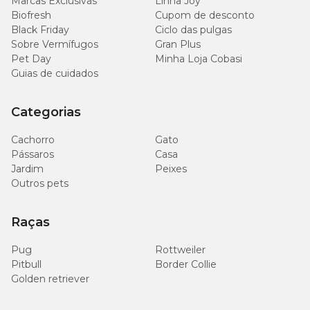
Marcas Exclusivas
Linha Joy
Biofresh
Cupom de desconto
Black Friday
Ciclo das pulgas
Sobre Vermífugos
Gran Plus
Pet Day
Minha Loja Cobasi
Guias de cuidados
Categorias
Cachorro
Gato
Pássaros
Casa
Jardim
Peixes
Outros pets
Raças
Pug
Rottweiler
Pitbull
Border Collie
Golden retriever