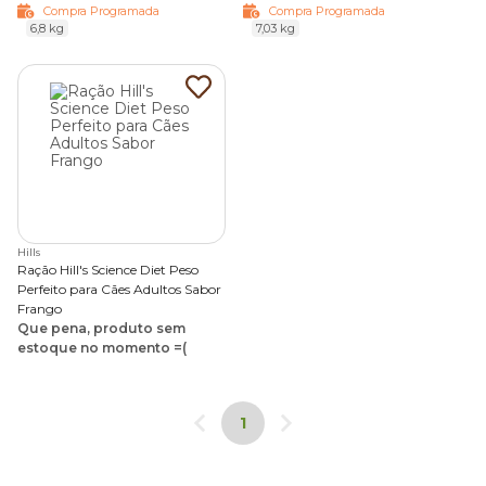
Compra Programada
Compra Programada
6,8 kg
7,03 kg
Hills
Ração Hill's Science Diet Peso
Perfeito para Cães Adultos Sabor
Frango
Que pena, produto sem
estoque no momento =(
1