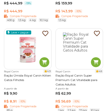
R$ 444,99
R$ 159,99
-19%
R$ 444,99
R$ 143,99
-10%
Compra Programada
Compra Programada
400 g
1,5 kg
4 kg
10,1 kg
1,5 kg
Leve + pague -
4.9
4.8
Royal Canin
Royal Canin
Ração Úmida Royal Canin Kitten
Ração Royal Canin Super
Gatos Filhotes
Premium Cat Vitalidade para
Gatos Adultos
A partir de
A partir de
R$ 9,90
R$ 62,99
R$ 8,91
R$ 56,69
-10%
-10%
Compra Programada
Compra Programada
85 g
1 kg
2,5 kg
7,5 kg
10,1 kg