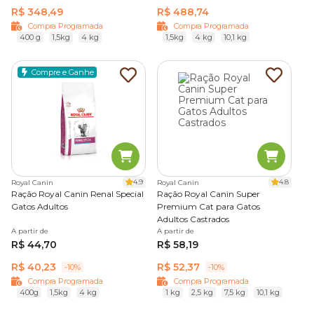
R$ 348,49
R$ 488,74
Compra Programada
Compra Programada
400 g
1,5kg
4 kg
1,5kg
4 kg
10,1 kg
Compre e Ganhe
4.9
4.8
Royal Canin
Royal Canin
Ração Royal Canin Renal Special
Ração Royal Canin Super
Gatos Adultos
Premium Cat para Gatos
Adultos Castrados
A partir de
A partir de
R$ 44,70
R$ 58,19
R$ 40,23
R$ 52,37
-10%
-10%
Compra Programada
Compra Programada
400g
1,5kg
4 kg
1 kg
2,5 kg
7,5 kg
10,1 kg