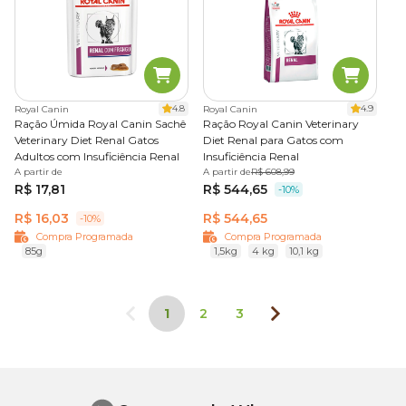
4.8
4.9
Royal Canin
Royal Canin
Ração Úmida Royal Canin Sachê
Ração Royal Canin Veterinary
Veterinary Diet Renal Gatos
Diet Renal para Gatos com
Adultos com Insuficiência Renal
Insuficiência Renal
A partir de
A partir de
R$ 608,99
R$ 17,81
R$ 544,65
-10%
R$ 16,03
R$ 544,65
-10%
Compra Programada
Compra Programada
85g
1,5kg
4 kg
10,1 kg
1
2
3