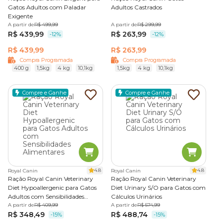
Gatos Adultos com Paladar
Adultos Castrados
Exigente
A partir de
R$ 499,99
A partir de
R$ 299,99
R$ 439,99
R$ 263,99
-12%
-12%
R$ 439,99
R$ 263,99
Compra Programada
Compra Programada
400 g
1,5kg
4 kg
10,1kg
1,5kg
4 kg
10,1kg
Compre e Ganhe
Compre e Ganhe
4.8
4.8
Royal Canin
Royal Canin
Ração Royal Canin Veterinary
Ração Royal Canin Veterinary
Diet Hypoallergenic para Gatos
Diet Urinary S/O para Gatos com
Adultos com Sensibilidades
Cálculos Urinários
Alimentares
A partir de
R$ 409,99
A partir de
R$ 574,99
R$ 348,49
R$ 488,74
-15%
-15%