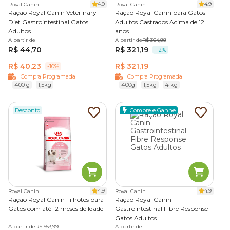
4.9
4.9
Royal Canin
Royal Canin
Ração Royal Canin Veterinary
Ração Royal Canin para Gatos
Diet Gastrointestinal Gatos
Adultos Castrados Acima de 12
Adultos
anos
A partir de
A partir de
R$ 364,99
R$ 44,70
R$ 321,19
-12%
R$ 40,23
R$ 321,19
-10%
Compra Programada
Compra Programada
400 g
1,5kg
400g
1,5kg
4 kg
Desconto
Compre e Ganhe
4.9
4.9
Royal Canin
Royal Canin
Ração Royal Canin Filhotes para
Ração Royal Canin
Gatos com até 12 meses de Idade
Gastrointestinal Fibre Response
Gatos Adultos
A partir de
R$ 553,99
A partir de