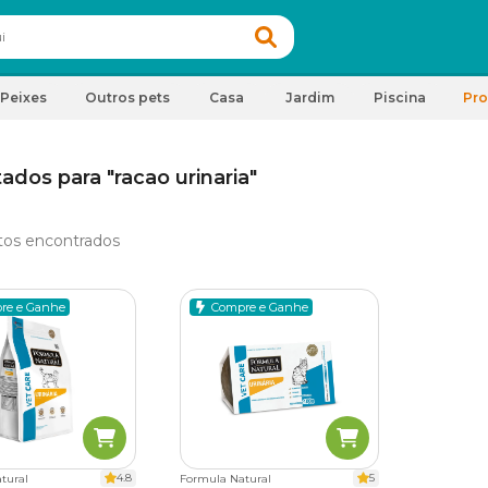
Peixes
Outros pets
Casa
Jardim
Piscina
Pr
ados para "racao urinaria"
tos encontrados
re e Ganhe
Compre e Ganhe
4.8
5
tural
Formula Natural