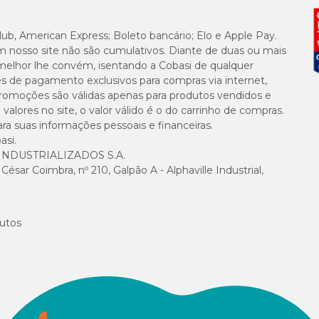
lub, American Express; Boleto bancário; Elo e Apple Pay.
m nosso site não são cumulativos. Diante de duas ou mais
melhor lhe convém, isentando a Cobasi de qualquer
es de pagamento exclusivos para compras via internet,
e promoções são válidas apenas para produtos vendidos e
alores no site, o valor válido é o do carrinho de compras.
suas informações pessoais e financeiras.
asi.
NDUSTRIALIZADOS S.A.
sar Coimbra, nº 210, Galpão A - Alphaville Industrial,
utos