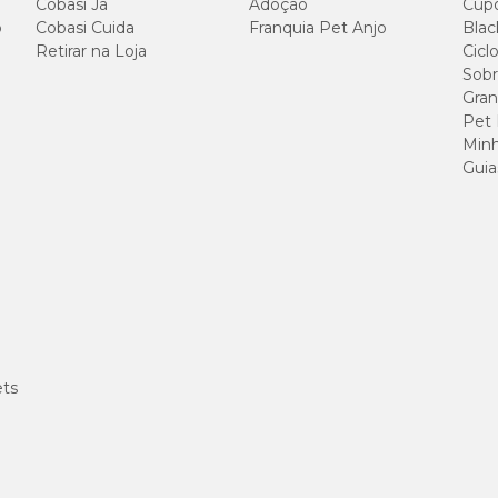
Cobasi Já
Adoção
Cup
o
Cobasi Cuida
Franquia Pet Anjo
Blac
Retirar na Loja
Cicl
Sobr
Gran
Pet
Minh
Guia
ets