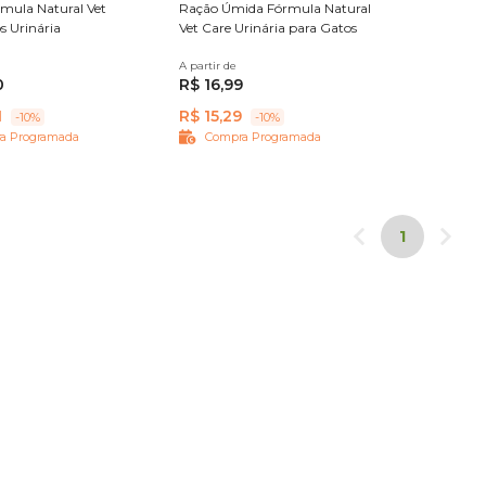
mula Natural Vet
Ração Úmida Fórmula Natural
s Urinária
Vet Care Urinária para Gatos
7 kg
A partir de
100 g
0
R$ 16,99
1
R$ 15,29
-10%
-10%
a Programada
Compra Programada
1