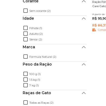
Corante
Ração Fór
Care Gato
Sem corante (2)
A partir de
1,5 kg
Idade
R$ 95,9
R$ 86,3
Filhote (1)
Compr
Adulto (2)
Sênior (2)
Marca
Formula Natural (2)
Peso da Ração
100 g (1)
1.5 kg (1)
7 kg (1)
Raças de Gato
Todas as Raças (2)