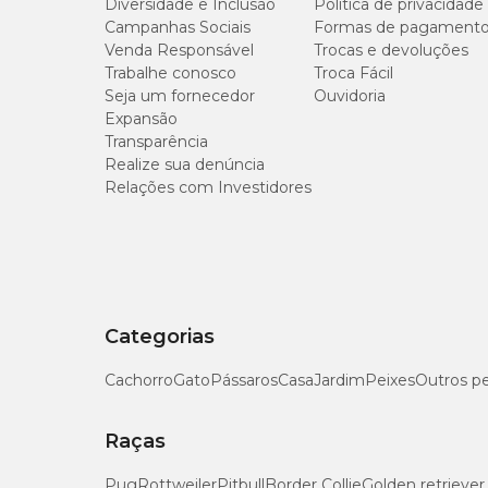
Diversidade e Inclusão
Política de privacidade
Campanhas Sociais
Formas de pagament
Venda Responsável
Trocas e devoluções
Trabalhe conosco
Troca Fácil
Seja um fornecedor
Ouvidoria
Expansão
Transparência
Realize sua denúncia
Relações com Investidores
Categorias
Cachorro
Gato
Pássaros
Casa
Jardim
Peixes
Outros p
Raças
Pug
Rottweiler
Pitbull
Border Collie
Golden retriever