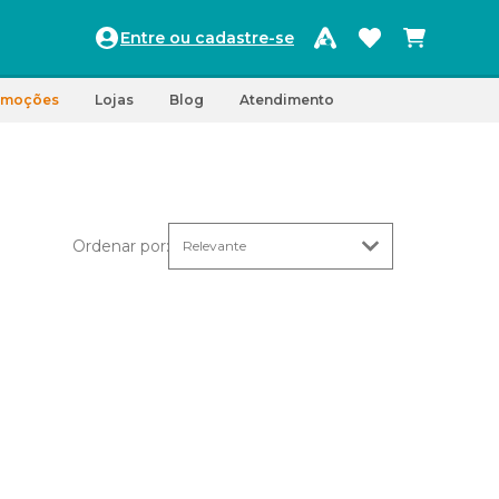
Entre ou cadastre-se
omoções
Lojas
Blog
Atendimento
Ordenar por
: