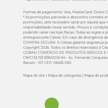
Formas de pagamento:
Visa, MasterCard, Diners C
* As promoções, parcerias e descontos contidos e
promoções, será necessário optar por aquela que 
responsabilidade nesse sentido. Preços e condiçõ
podendo variar nas lojas físicas. Todas as regras 
entregues pela Cobasi. Em caso de divergência de v
COMPRA SEGURA. A Cobasi garante segurança para 
Copyright 2026. Todos os direitos reservados à Cob
COBASI COMÉRCIO DE PRODUTOS BÁSICOS E I
CNPJ 53.153.938/0016-94 - Av. Fernando Cerqueira Cé
Barueri - SP CEP: 06465-060
Mapa do site
Mapa de categorias
Mapa de prod