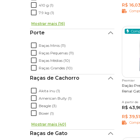
R$ 16,0
410 g (1)
Compr
7.9 kg (1)
Mostrar mais (16)
Comp
Porte
Raças Minis (11)
Raças Pequenas (11)
Raças Médias (10)
Raças Grandes (10)
Raças de Cachorro
Premier
Ração Pre
Akita inu (1)
Renal Gat
American Bully (1)
A partir de
500 g
Beagle (3)
R$ 43,9
Boxer (1)
R$ 39,51
Compr
Mostrar mais (40)
Raças de Gato