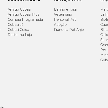
Amigo Cobasi
Banho e Tosa
Marc
Amigo Cobasi Plus
Veterinário
Linh
Compra Programada
Personal Pet
Biof
Cobasi Já
Adoção
Cup
o
Cobasi Cuida
Franquia Pet Anjo
Blac
Retirar na Loja
Cicl
Sobr
Gran
Pet
Minh
Guia
ets