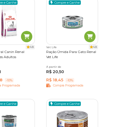
re e Ganhe
Compre e Ganhe
4.8
4.8
Vet Life
al Canin Renal
Ração Úmida Para Gato Renal
es Adultos
Vet Life
A partir de
85 g
1
R$ 20,50
78
R$ 18,45
-10%
-10%
a Programada
Compra Programada
re e Ganhe
Compre e Ganhe