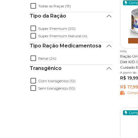
Comp
Todas as Raças (13)
Tipo da Ração
Super Premium (20)
Super Premium Natural (4)
Tipo Ração Medicamentosa
Hills
Ração Úmi
Renal (24)
Diet K/D 
Cuidado 
Transgênico
A partir de
82 g
R$ 19,9
Com transgênico (12)
R$ 17,99
Sem transgênico (10)
Compr
Comp