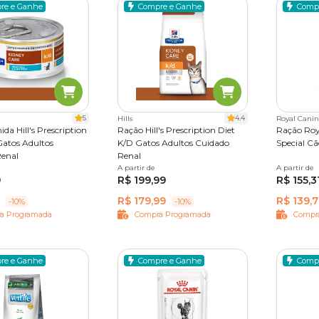
re e Ganhe
Compre e Ganhe
Comp
5
4.4
Hills
Royal Canin
da Hill's Prescription
Ração Hill's Prescription Diet
Ração Roy
Gatos Adultos
K/D Gatos Adultos Cuidado
Special Cã
Renal
Renal
A partir de
1,8 kg
3,8 kg
A partir de
2kg
9
R$ 199,99
R$ 155,3
R$ 179,99
R$ 139,
-10%
-10%
a Programada
Compra Programada
Compr
re e Ganhe
Compre e Ganhe
Comp