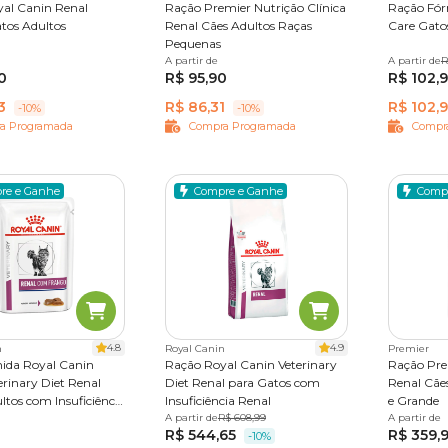
al Canin Renal
Ração Premier Nutrição Clínica
Ração Fór
atos Adultos
Renal Cães Adultos Raças
Care Gato
Pequenas
1,5kg
4 kg
A partir de
2 kg
10,1 kg
A partir de
1,5 kg
R
0
R$ 95,90
R$ 102,
3
R$ 86,31
R$ 102,
-10%
-10%
a Programada
Compra Programada
Compr
re e Ganhe
Compre e Ganhe
Comp
4.8
4.9
n
Royal Canin
Premier
ida Royal Canin
Ração Royal Canin Veterinary
Ração Pre
erinary Diet Renal
Diet Renal para Gatos com
Renal Cãe
ltos com Insuficiência
Insuficiência Renal
e Grande
A partir de
1,5kg
R$ 608,99
4 kg
10,1 kg
A partir de
10,1 kg
R$ 544,65
R$ 359,
-10%