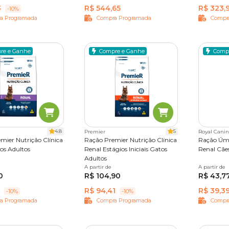
3
R$ 544,65
R$ 323,
-10%
a Programada
Compra Programada
Compr
re e Ganhe
Compre e Ganhe
Comp
4.8
5
Premier
Royal Canin
mier Nutrição Clínica
Ração Premier Nutrição Clínica
Ração Úmi
os Adultos
Renal Estágios Iniciais Gatos
Renal Cãe
Adultos
1,5 kg
A partir de
1,5 kg
A partir de
410 g
0
R$ 104,90
R$ 43,7
R$ 94,41
R$ 39,3
-10%
-10%
a Programada
Compra Programada
Compr