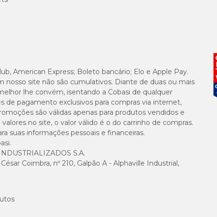
lub, American Express; Boleto bancário; Elo e Apple Pay.
m nosso site não são cumulativos. Diante de duas ou mais
melhor lhe convém, isentando a Cobasi de qualquer
es de pagamento exclusivos para compras via internet,
e promoções são válidas apenas para produtos vendidos e
alores no site, o valor válido é o do carrinho de compras.
suas informações pessoais e financeiras.
asi.
NDUSTRIALIZADOS S.A.
sar Coimbra, nº 210, Galpão A - Alphaville Industrial,
utos