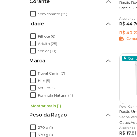
Corante
Ração Roy
Special G
Sem corante (25)
A partir de
400g
Idade
R$ 44,7
R$ 40,2
Filhote (6)
Compr
Adulto (25)
Sênior (10)
Comp
Marca
Royal Canin (7)
Hills (5)
Vet Life (5)
Formula Natural (4)
Mostrar mais (1)
Royal Cani
Ração Úm
Peso da Ração
Sachê Vet
Gatos Adu
270 g (1)
Renal
A partir de
85g
R$ 17,81
370 g (1)