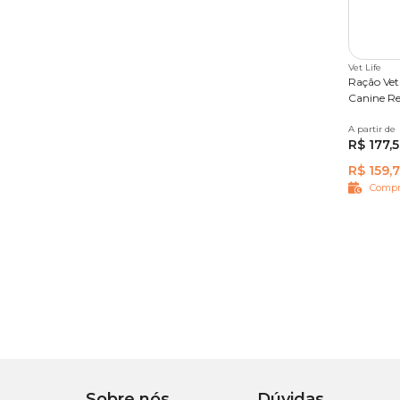
Vet Life
Ração Vet 
Canine Re
A partir de
2kg
10
R$ 177,
R$ 159,
Compr
Sobre nós
Dúvidas