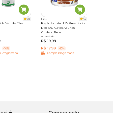
4.9
4.9
Hills
da Vet Life Cães
Ração Úmida Hill's Prescription
Diet K/D Gatos Adultos
Cuidado Renal
A partir de
82 g
9
R$ 19,99
9
R$ 17,99
-10%
-10%
a Programada
Compra Programada
eciais
Compre pelo