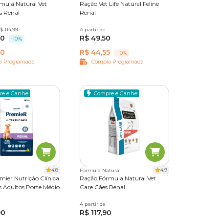
mula Natural Vet
Ração Vet Life Natural Feline
s Renal
Renal
$ 114,99
7 kg
A partir de
400 g
2 kg
90
R$ 49,50
-10%
90
R$ 44,55
-10%
a Programada
Compra Programada
re e Ganhe
Compre e Ganhe
4.8
4.9
Formula Natural
mier Nutrição Clínica
Ração Fórmula Natural Vet
s Adultos Porte Médio
Care Cães Renal
A partir de
2 kg
10,1 kg
90
R$ 117,90