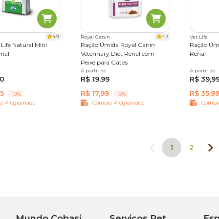
4.9
4.3
Royal Canin
Vet Life
Life Natural Mini
Ração Úmida Royal Canin
Ração Úmi
nal
Veterinary Diet Renal com
Renal
Peixe para Gatos
,1kg
A partir de
85 g
A partir de
300 g
50
R$ 19,99
R$ 39,9
75
R$ 17,99
R$ 35,9
-10%
-10%
a Programada
Compra Programada
Compr
1
2
Mundo Cobasi
Serviços Pet
Esp