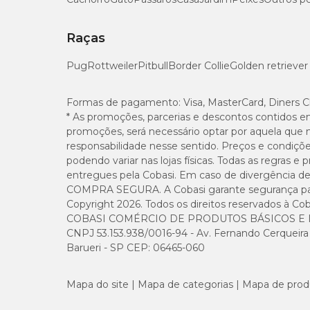
Raças
Pug
Rottweiler
Pitbull
Border Collie
Golden retriever
Formas de pagamento:
Visa, MasterCard, Diners C
* As promoções, parcerias e descontos contidos e
promoções, será necessário optar por aquela que 
responsabilidade nesse sentido. Preços e condiçõ
podendo variar nas lojas físicas. Todas as regras 
entregues pela Cobasi. Em caso de divergência de v
COMPRA SEGURA. A Cobasi garante segurança para 
Copyright 2026. Todos os direitos reservados à Cob
COBASI COMÉRCIO DE PRODUTOS BÁSICOS E I
CNPJ 53.153.938/0016-94 - Av. Fernando Cerqueira Cé
Barueri - SP CEP: 06465-060
Mapa do site
Mapa de categorias
Mapa de prod