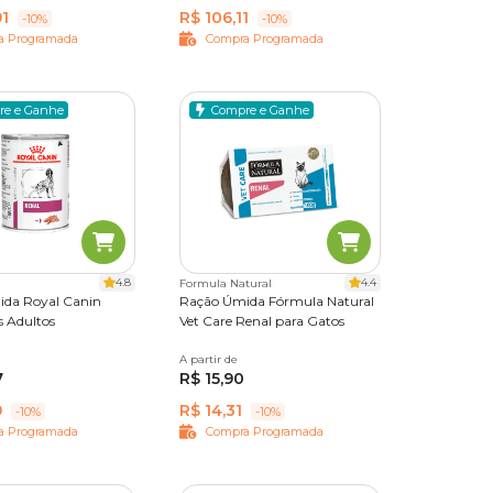
91
R$ 106,11
-10%
-10%
a Programada
Compra Programada
re e Ganhe
Compre e Ganhe
4.8
4.4
Formula Natural
da Royal Canin
Ração Úmida Fórmula Natural
s Adultos
Vet Care Renal para Gatos
A partir de
100 g
7
R$ 15,90
9
R$ 14,31
-10%
-10%
a Programada
Compra Programada