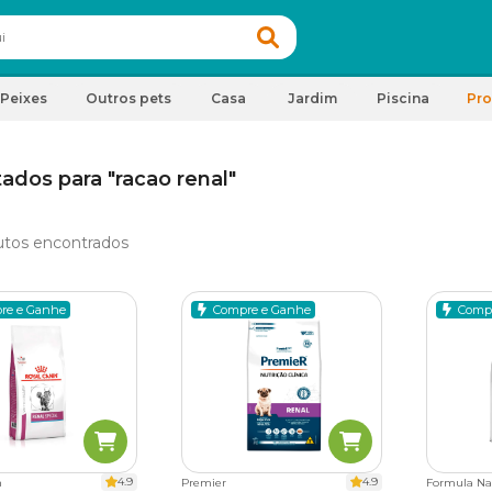
Peixes
Outros pets
Casa
Jardim
Piscina
Pr
ados para "racao renal"
tos encontrados
re e Ganhe
Compre e Ganhe
Comp
4.9
4.9
n
Premier
Formula Na