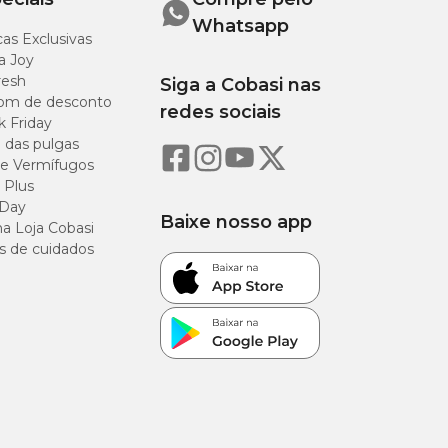
Whatsapp
as Exclusivas
a Joy
resh
Siga a Cobasi nas
om de desconto
redes sociais
k Friday
o das pulgas
e Vermífugos
 Plus
 Day
Baixe nosso app
a Loja Cobasi
s de cuidados