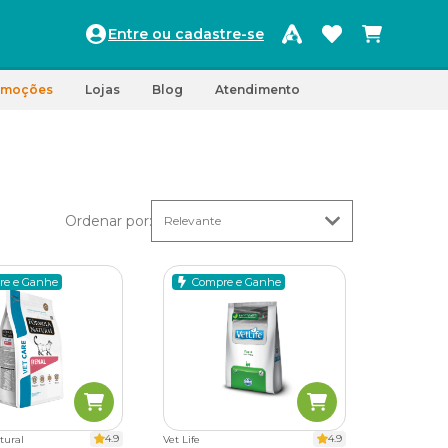
Entre ou cadastre-se
omoções
Lojas
Blog
Atendimento
Ordenar por
:
re e Ganhe
Compre e Ganhe
4.9
4.9
tural
Vet Life