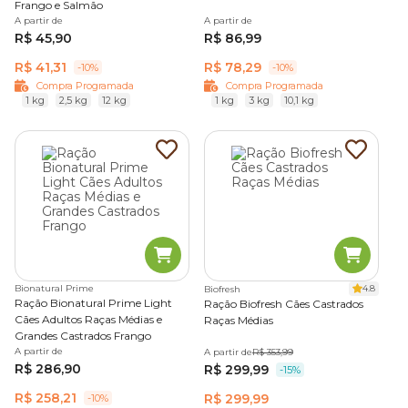
Frango e Salmão
A partir de
A partir de
R$ 45,90
R$ 86,99
R$ 41,31
R$ 78,29
-10%
-10%
Compra Programada
Compra Programada
1 kg
2,5 kg
12 kg
1 kg
3 kg
10,1 kg
Bionatural Prime
4.8
Biofresh
Ração Bionatural Prime Light
Ração Biofresh Cães Castrados
Cães Adultos Raças Médias e
Raças Médias
Grandes Castrados Frango
A partir de
A partir de
R$ 353,99
R$ 286,90
R$ 299,99
-15%
R$ 258,21
R$ 299,99
-10%