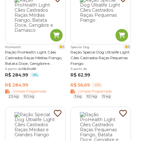
5
5
ProHealth
Special Dog
Ração ProHealth Light Cães
Ração Special Dog Ultralife Light
Castrados Raças Médias Frango,
Cães Castrados Raças Pequenas
Batata Doce, Gengibre e
Frango
Damasco
A partir de
R$ 314,99
A partir de
R$ 284,99
R$ 62,99
-9%
R$ 284,99
R$ 56,69
-10%
Compra Programada
Compra Programada
2,5 kg
10,1 kg
3 kg
10,1 kg
15 kg