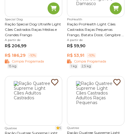
Special Dog
ProHealth
Ração Special Dog Ultralife Light
Ração ProHealth Light Cães
Cães Castrados Raças Médias e
Castrados Raças Pequenas
Grandes Frango
Frango, Batata Doce, Gengibre e
A partir de
Damasco
A partir de
R$ 206,99
R$ 59,90
R$ 186,29
R$ 53,91
-10%
-10%
Compra Programada
Compra Programada
15 kg
1 kg
2,5 kg
5
Quatree
Quatree
Ração Quatree Supreme Light
Ração Quatree Supreme Light