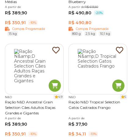
Médias
Blueberry
A partir de
A partir de
R$ 613,50
R$ 389,90
R$ 490,80
-20%
R$ 350,91
R$ 490,80
-10%
Compra Programada
Compra Programada
15 kg
800 g
2,5 kg
10,1 kg
4.9
5
N&D
N&D
Ração N&D Ancestral Grain
Ração N&D Tropical Selection
Selection Cães Adultos Raças
Gatos Castrados Frango
Grandes e Gigantes
A partir de
A partir de
R$ 389,90
R$ 37,90
R$ 350,91
R$ 34,11
-10%
-10%