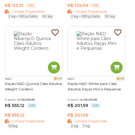
R$ 113,31
R$ 125,09
-10%
-10%
Compra Programada
Compra Programada
2 kg + 500 g Grátis
10,1 kg
2 kg + 500 g Grátis
10,1 kg
4.9
4.6
N&D
N&D
Ração N&D Quinoa Cães Adultos
Ração N&D White para Cães
Weight Cordeiro
Adultos Raças Mini e Pequenas
A partir de
R$ 693,90
A partir de
R$ 251,99
R$ 555,12
R$ 201,59
-20%
-20%
R$ 555,12
R$ 201,59
Compra Programada
Compra Programada
10,1kg
2 kg
7 kg