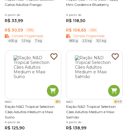
Gatos Adultos Frango
Mini Cordeiro e Blueberry
A partir de
A partir de
R$ 33,99
R$ 118,50
R$ 30,59
R$ 106,65
-10%
-10%
Compra Programada
Compra Programada
400 g
1,5 kg
7 kg
800 g
2,5 kg
10,1 kg
5
4.9
N&D
N&D
Ração N&D Tropical Selection
Ração N&D Tropical Selection
Cães Adultos Medium e Maxi
Cães Adultos Medium e Maxi
Suíno
Salmão
A partir de
A partir de
R$ 125,90
R$ 138,99