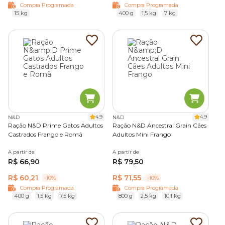
Compra Programada
Compra Programada
15 kg
400 g
1,5 kg
7 kg
4.9
4.9
N&D
N&D
Ração N&D Prime Gatos Adultos
Ração N&D Ancestral Grain Cães
Castrados Frango e Romã
Adultos Mini Frango
A partir de
A partir de
R$ 66,90
R$ 79,50
R$ 60,21
R$ 71,55
-10%
-10%
Compra Programada
Compra Programada
400 g
1,5 kg
7,5 kg
800 g
2,5 kg
10,1 kg