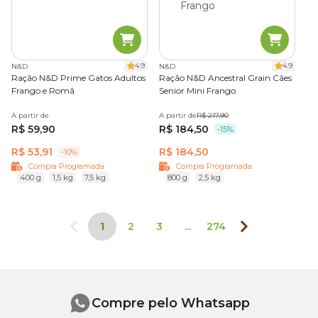
4.9
4.9
N&D
N&D
Ração N&D Prime Gatos Adultos
Ração N&D Ancestral Grain Cães
Frango e Romã
Senior Mini Frango
A partir de
A partir de
R$ 217,90
R$ 59,90
R$ 184,50
-15%
R$ 53,91
R$ 184,50
-10%
Compra Programada
Compra Programada
400 g
1,5 kg
7,5 kg
800 g
2,5 kg
1
2
3
...
274
Compre pelo Whatsapp