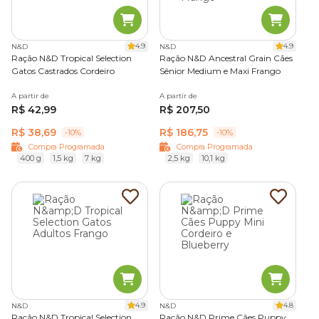
4.9
4.9
N&D
N&D
Ração N&D Tropical Selection
Ração N&D Ancestral Grain Cães
Gatos Castrados Cordeiro
Sênior Medium e Maxi Frango
A partir de
A partir de
R$ 42,99
R$ 207,50
R$ 38,69
R$ 186,75
-10%
-10%
Compra Programada
Compra Programada
400 g
1,5 kg
7 kg
2,5 kg
10,1 kg
4.9
4.8
N&D
N&D
Ração N&D Tropical Selection
Ração N&D Prime Cães Puppy