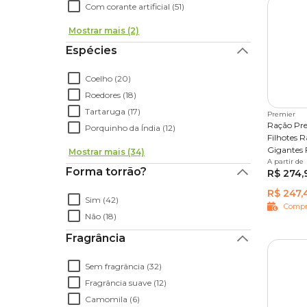
Com corante artificial (51)
Mostrar mais (2)
Espécies
Coelho (20)
Roedores (18)
Tartaruga (17)
Premier
Ração Pr
Porquinho da Índia (12)
Filhotes 
Gigantes 
Mostrar mais (34)
A partir de
15 kg
Forma torrão?
R$ 274,
R$ 247,
Sim (42)
Compr
Não (18)
Fragrância
Sem fragrância (32)
Fragrância suave (12)
Camomila (6)