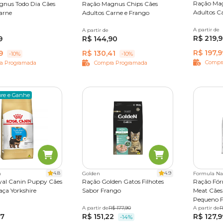
Ração Mag
gnus Todo Dia Cães
Ração Magnus Chips Cães
Adultos C
arne
Adultos Carne e Frango
A partir de
20 kg
15 kg
20 kg
A partir de
20 kg
R$ 219,
9
R$ 144,90
R$ 197,9
9
R$ 130,41
-10%
-10%
Compr
a Programada
Compra Programada
re e Ganhe
4.8
4.9
n
Golden
Formula Na
yal Canin Puppy Cães
Ração Golden Gatos Filhotes
Ração Fór
aça Yorkshire
Sabor Frango
Meat Cães 
Pequeno 
A partir de
1 kg
3 kg
R$ 177,90
10,1 kg
A partir de
1 kg
2,
R
77
R$ 151,22
R$ 127,9
10,1kg pa
-14%