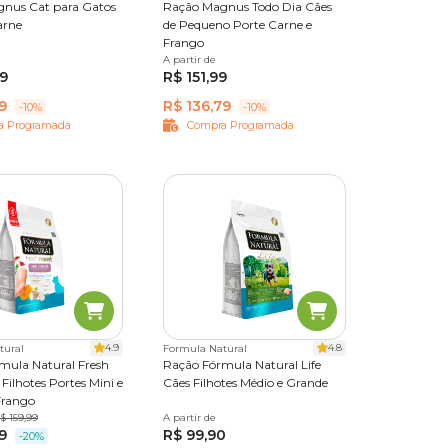
nus Cat para Gatos
Ração Magnus Todo Dia Cães
arne
de Pequeno Porte Carne e
Frango
A partir de
20 kg
99
R$ 151,99
9
R$ 136,79
-10%
-10%
a Programada
Compra Programada
4.9
4.8
tural
Formula Natural
mula Natural Fresh
Ração Fórmula Natural Life
Filhotes Portes Mini e
Cães Filhotes Médio e Grande
Frango
5 kg
$ 159,99
A partir de
2,5 kg
10,1 kg
15 kg
9
R$ 99,90
c. Indiv. de 505g
-20%