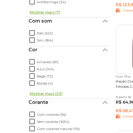
Antiformiga (24)
R$ 123,
Compr
Mostrar mais (7)
Com som
Não (522)
Sim (184)
Cor
Amarelo (81)
Azul (341)
Bege (73)
Gran Plus
Ração Gr
Bordô (4)
Filhotes C
Mostrar mais (23)
A partir de
3 kg
1
Corante
R$ 64,9
R$ 58,4
Com corante (56)
Compr
Sem corante (1634)
Com corante natural (96)