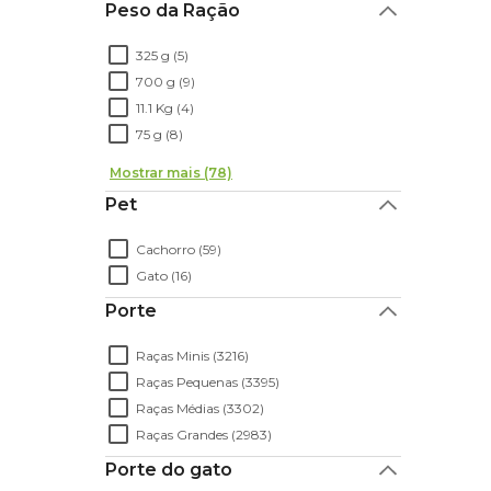
Peso da Ração
325 g (5)
700 g (9)
11.1 Kg (4)
75 g (8)
Mostrar mais (78)
Pet
Cachorro (59)
Gato (16)
Porte
Raças Minis (3216)
Raças Pequenas (3395)
Raças Médias (3302)
Raças Grandes (2983)
Porte do gato