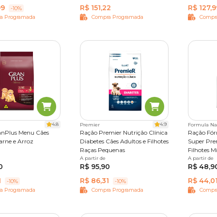
99
R$ 151,22
R$ 127,9
-10%
a Programada
Compra Programada
Compr
4.8
4.9
Premier
Formula Na
anPlus Menu Cães
Ração Premier Nutrição Clínica
Ração Fór
arne e Arroz
Diabetes Cães Adultos e Filhotes
Super Pre
Raças Pequenas
Filhotes M
0,1 kg
15 kg
20 kg
A partir de
2 kg
10,1 kg
A partir de
1 kg
2,
0
R$ 95,90
R$ 48,9
1
R$ 86,31
R$ 44,0
-10%
-10%
a Programada
Compra Programada
Compr