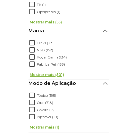
Fit (1)
Optiprebio (1)
Mostrar mais (55)
Marca
Flicks (169)
N&D (152)
Royal Canin (134)
Fabrica Pet (133)
Mostrar mais (501)
Modo de Aplicação
Tópico (195)
Oral (718)
Coleira (15)
Injetável (10)
Mostrar mais (1)