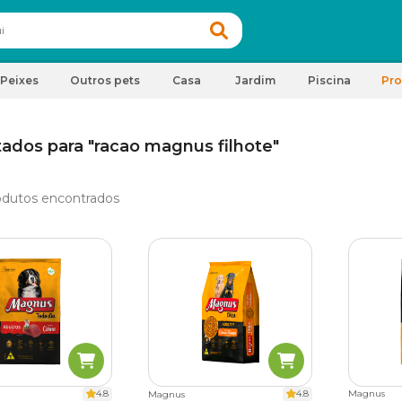
Peixes
Outros pets
Casa
Jardim
Piscina
Pr
tados para "racao magnus filhote"
odutos encontrados
4.8
4.8
Magnus
Magnus