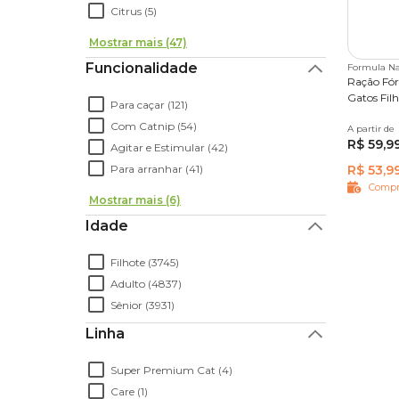
Citrus (5)
Mostrar mais (47)
Funcionalidade
Formula Na
Ração Fór
Gatos Fil
Para caçar (121)
Com Catnip (54)
A partir de
1 kg
1
R$ 59,9
Agitar e Estimular (42)
Para arranhar (41)
R$ 53,9
Compr
Mostrar mais (6)
Idade
Filhote (3745)
Adulto (4837)
Sênior (3931)
Linha
Super Premium Cat (4)
Care (1)