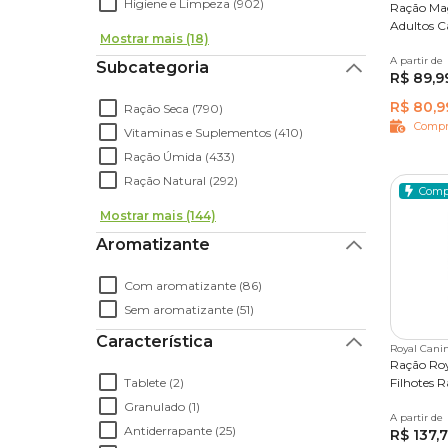
Higiene e Limpeza (902)
Ração Ma
Adultos C
Mostrar mais (18)
A partir de
10,1 kg
Subcategoria
R$ 89,9
R$ 80,9
Ração Seca (790)
Compr
Vitaminas e Suplementos (410)
Ração Úmida (433)
Ração Natural (292)
Comp
Mostrar mais (144)
Aromatizante
Com aromatizante (86)
Sem aromatizante (51)
Característica
Royal Cani
Ração Ro
Tablete (2)
Filhotes R
Granulado (1)
A partir de
2,5kg
Antiderrapante (25)
R$ 137,