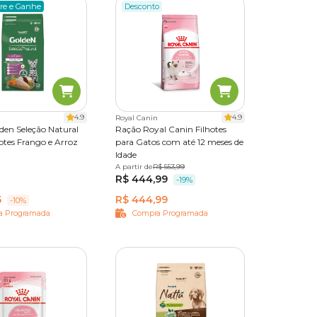
re e Ganhe
Desconto
4.9
4.9
Royal Canin
den Seleção Natural
Ração Royal Canin Filhotes
otes Frango e Arroz
para Gatos com até 12 meses de
Idade
 kg
10,1 kg
A partir de
400 g
R$ 553,99
1,5 kg
4 kg
10,1 kg
R$ 444,99
-19%
5
R$ 444,99
-10%
a Programada
Compra Programada