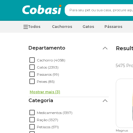
Todos
Cachorros
Gatos
Pássaros
Departamento
Resul
Cachorro (4058)
5475
Pr
Gatos (2393)
Passaros (99)
Peixes (85)
Mostrar mais (3)
Categoria
Medicamentos (1397)
Ração (1327)
Petiscos (571)
Magnus