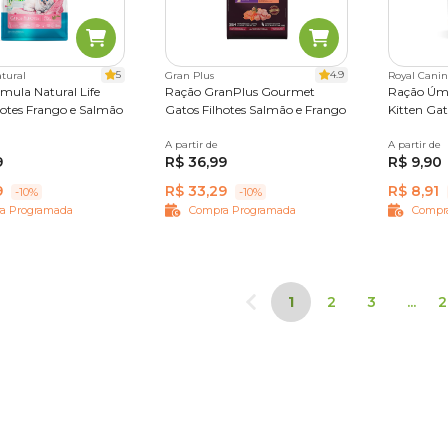
5
4.9
tural
Gran Plus
Royal Canin
mula Natural Life
Ração GranPlus Gourmet
Ração Úmi
hotes Frango e Salmão
Gatos Filhotes Salmão e Frango
Kitten Gat
0,1 kg
A partir de
1 kg
3 kg
10,1 kg
A partir de
85 g
9
R$ 36,99
R$ 9,90
9
R$ 33,29
R$ 8,91
-10%
-10%
a Programada
Compra Programada
Compr
1
2
3
...
2