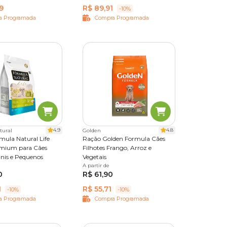
9
R$ 89,91
-10%
a Programada
Compra Programada
4.9
4.8
tural
Golden
mula Natural Life
Ração Golden Formula Cães
mium para Cães
Filhotes Frango, Arroz e
inis e Pequenos
Vegetais
5 kg
10,1 kg
15 kg
A partir de
3 kg
15 kg
20 kg
0
R$ 61,90
1
R$ 55,71
-10%
-10%
a Programada
Compra Programada