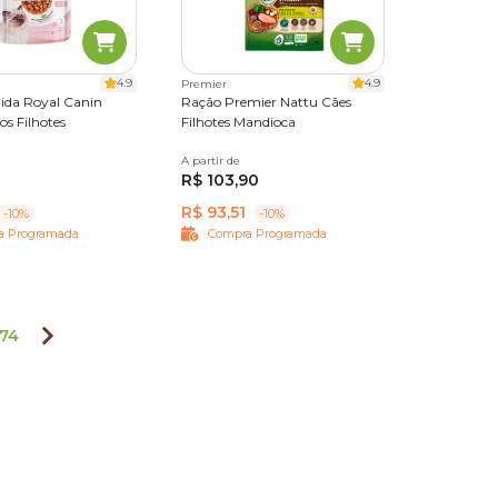
4.9
4.9
Premier
da Royal Canin
Ração Premier Nattu Cães
os Filhotes
Filhotes Mandioca
A partir de
2,5 kg
10,1 kg
R$ 103,90
R$ 93,51
-10%
-10%
a Programada
Compra Programada
74