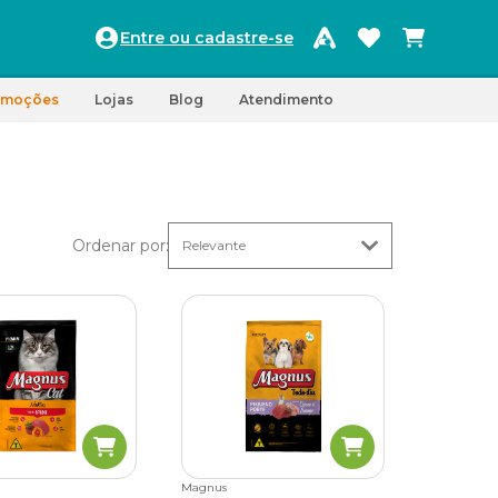
Entre ou cadastre-se
omoções
Lojas
Blog
Atendimento
Ordenar por
:
Magnus