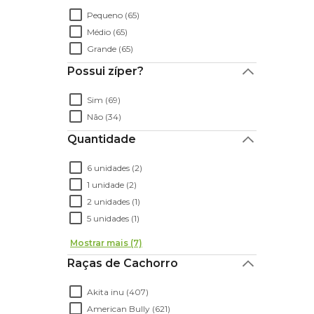
Pequeno (65)
Médio (65)
Grande (65)
Possui zíper?
Sim (69)
Não (34)
Quantidade
6 unidades (2)
1 unidade (2)
2 unidades (1)
5 unidades (1)
Mostrar mais (7)
Raças de Cachorro
Akita inu (407)
American Bully (621)