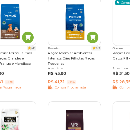
Comp
4.8
4.9
Premier
Golden
emier Formula Cães
Ração Premier Ambientes
Ração Gol
Raças Grandes e
Internos Cães Filhotes Raças
Gatos Filh
Frango e Mandioca
Pequenas
A partir de
1 kg
2,5 kg
7,5 kg
12 kg
A partir de
1 kg
3
90
R$ 45,90
R$ 31,50
41
R$ 41,31
R$ 28,3
-10%
-10%
a Programada
Compra Programada
Compr