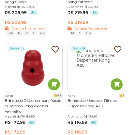
Kong Classic
Kong Extreme
A partir de
R$ 229,90
A partir de
R$ 239,90
R$ 209,99
R$ 219,99
-8%
-8%
R$ 209,99
R$ 219,99
Compra Programada
Compra Programada
PP
P
M
G
GG
M
G
GG
Desconto
Desconto
4.8
5
Kong
Kong
Brinquedo Dispenser para Ração
Brinquedo Mordedor Filhotes
ou Petisco Kong Wobbler
Dispenser Kong Azul
Vermelho
A partir de
R$ 189,90
A partir de
R$ 129,90
R$ 172,99
R$ 116,99
-8%
-9%
R$ 172,99
R$ 116,99