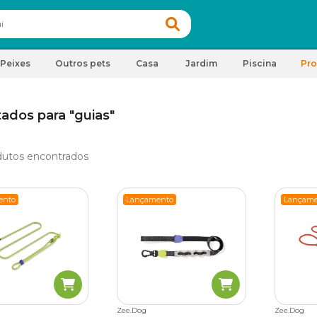
Peixes
Outros pets
Casa
Jardim
Piscina
Pr
ados para "guias"
dutos encontrados
ento
Lançamento
Lançame
Zee.Dog
Zee.Dog