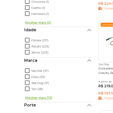
Chinchila (1)
R$ 224,
Coelho (1)
Compr
Hamsters (1)
Mostrar mais (2)
Lançam
Idade
Filhote (217)
Adulto (223)
Sênior (223)
Marca
Zee.Dog
Guia para
São Pet (37)
Gravity Z
Doco (33)
A partir de
Único
Zee.Dog (31)
R$ 219,
Toh (28)
R$ 197,1
Mostrar mais (13)
Compr
Porte