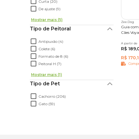
Curta (20)
De ajuste (9)
Mostrar mais (5)
Zee.Dog
Guia com
Tipo de Peitoral
Cães Voy
Antipuxão (4)
A partir de
P
G
R$ 189,
Colete (6)
Formato de 8 (6)
R$ 170,
Peitoral H (7)
Compr
Mostrar mais (1)
Tipo de Pet
Cachorro (206)
Gato (59)