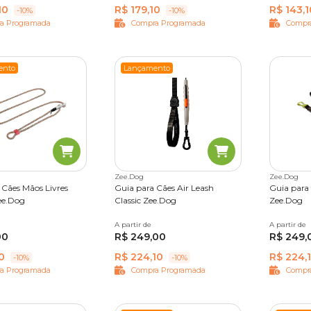
10
R$ 179,10
R$ 143,1
-10%
-10%
a Programada
Compra Programada
Compr
ento
Lançamento
Zee.Dog
Zee.Dog
 Cães Mãos Livres
Guia para Cães Air Leash
Guia para
ee.Dog
Classic Zee.Dog
Zee.Dog
A partir de
Único
A partir de
Único
00
R$ 249,00
R$ 249,
0
R$ 224,10
R$ 224,
-10%
-10%
a Programada
Compra Programada
Compr