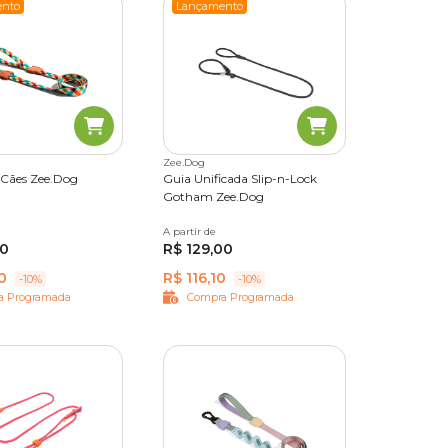
nto
Lançamento
Zee.Dog
 Cães Zee.Dog
Guia Unificada Slip-n-Lock
Gotham Zee.Dog
G
A partir de
Único
00
R$ 129,00
0
R$ 116,10
-10%
-10%
a Programada
Compra Programada