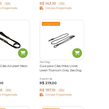
0
R$ 143,10
-10%
-10%
a Programada
Compra Programada
Lançamento
Zee.Dog
 Cães AirLeash Neon
Guia para Cães Mãos Livres
Leash Titanium Grey Zee.Dog
A partir de
Único
00
R$ 219,00
10
R$ 197,10
-10%
-10%
a Programada
Compra Programada