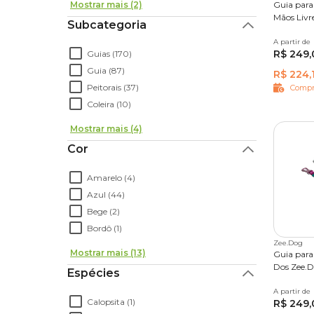
Mostrar mais (2)
Guia para
Mãos Livr
Subcategoria
A partir de
Único
R$ 249,
Guias (170)
Guia (87)
R$ 224,
Peitorais (37)
Compr
Coleira (10)
Mostrar mais (4)
Cor
Amarelo (4)
Azul (44)
Bege (2)
Bordô (1)
Zee.Dog
Mostrar mais (13)
Guia para
Dos Zee.
Espécies
A partir de
Único
Calopsita (1)
R$ 249,