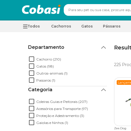
Todos
Cachorros
Gatos
Pássaros
Departamento
Result
Cachorro (210)
225
Pro
Gatos (98)
Outros-animais (1)
Passaros (1)
Lançam
Categoria
Coleiras Guias e Peitorais (207)
Acessórios para Transporte (97)
Proteção e Adestramento (3)
Gaiolas e Ninhos (1)
Zee.Dog