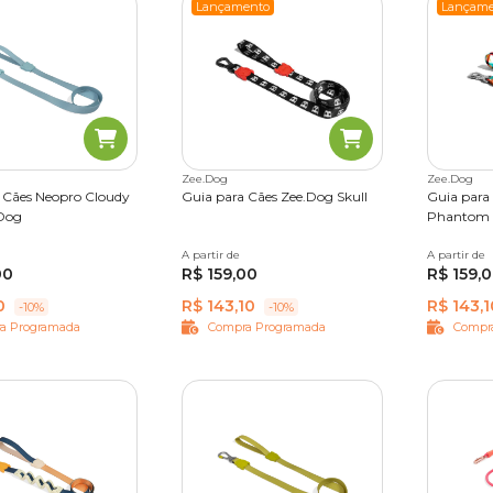
Lançamento
Lançame
Zee.Dog
Zee.Dog
 Cães Neopro Cloudy
Guia para Cães Zee.Dog Skull
Guia para
.Dog
Phantom
A partir de
PP
P
G
A partir de
PP
P
00
R$ 159,00
R$ 159,
0
R$ 143,10
R$ 143,1
-10%
-10%
a Programada
Compra Programada
Compr