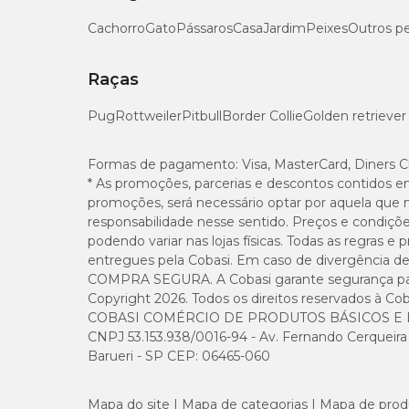
Cachorro
Gato
Pássaros
Casa
Jardim
Peixes
Outros p
Raças
Pug
Rottweiler
Pitbull
Border Collie
Golden retriever
Formas de pagamento:
Visa, MasterCard, Diners C
* As promoções, parcerias e descontos contidos e
promoções, será necessário optar por aquela que 
responsabilidade nesse sentido. Preços e condiçõ
podendo variar nas lojas físicas. Todas as regras 
entregues pela Cobasi. Em caso de divergência de v
COMPRA SEGURA. A Cobasi garante segurança para 
Copyright 2026. Todos os direitos reservados à Cob
COBASI COMÉRCIO DE PRODUTOS BÁSICOS E I
CNPJ 53.153.938/0016-94 - Av. Fernando Cerqueira Cé
Barueri - SP CEP: 06465-060
Mapa do site
Mapa de categorias
Mapa de prod