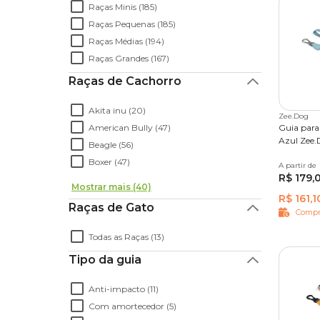
Raças Minis (185)
Raças Pequenas (185)
Raças Médias (194)
Raças Grandes (167)
Raças de Cachorro
Akita inu (20)
Zee.Dog
American Bully (47)
Guia para
Azul Zee
Beagle (56)
Boxer (47)
A partir de
P
G
R$ 179,
Mostrar mais (40)
R$ 161,1
Raças de Gato
Compr
Todas as Raças (13)
Tipo da guia
Anti-impacto (11)
Com amortecedor (5)