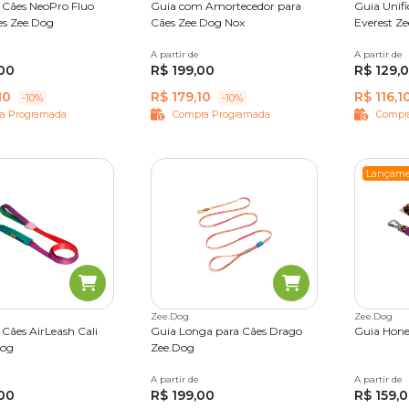
 Cães NeoPro Fluo
Guia com Amortecedor para
Guia Unifi
es Zee.Dog
Cães Zee.Dog Nox
Everest Z
A partir de
G
P
A partir de
Único
00
R$ 199,00
R$ 129,
10
R$ 179,10
R$ 116,1
-10%
-10%
a Programada
Compra Programada
Compr
Lançame
Zee.Dog
Zee.Dog
 Cães AirLeash Cali
Guia Longa para Cães Drago
Guia Hone
Dog
Zee.Dog
A partir de
Único
A partir de
PP
P
00
R$ 199,00
R$ 159,