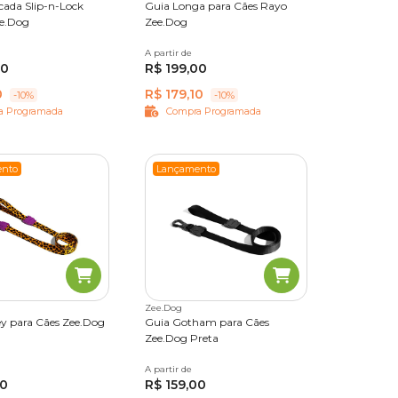
cada Slip-n-Lock
Guia Longa para Cães Rayo
ee.Dog
Zee.Dog
A partir de
Único
00
R$ 199,00
0
R$ 179,10
-10%
-10%
a Programada
Compra Programada
nto
Lançamento
Zee.Dog
y para Cães Zee.Dog
Guia Gotham para Cães
Zee.Dog Preta
G
A partir de
PP
P
G
00
R$ 159,00