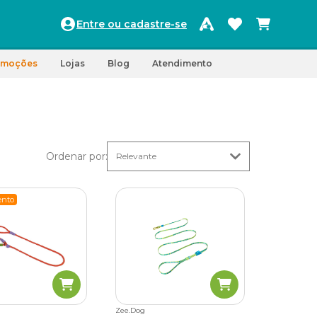
Entre ou cadastre-se
omoções
Lojas
Blog
Atendimento
Ordenar por
:
nto
Zee.Dog