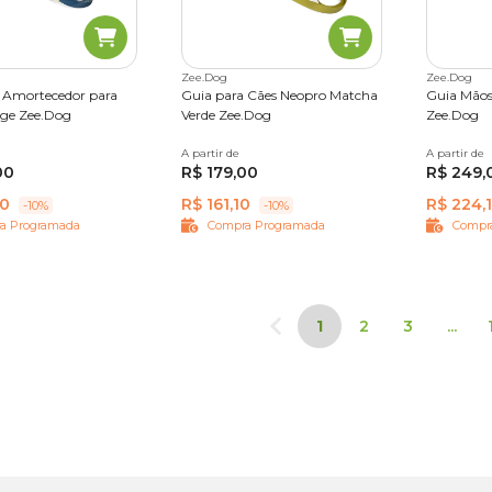
Zee.Dog
Zee.Dog
 Amortecedor para
Guia para Cães Neopro Matcha
Guia Mãos 
age Zee.Dog
Verde Zee.Dog
Zee.Dog
A partir de
P
G
A partir de
Único
00
R$ 179,00
R$ 249,
10
R$ 161,10
R$ 224,
-10%
-10%
a Programada
Compra Programada
Compr
1
2
3
...