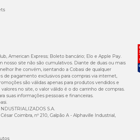
ets
lub, American Express; Boleto bancário; Elo e Apple Pay.
m nosso site não são cumulativos. Diante de duas ou mais
melhor lhe convém, isentando a Cobasi de qualquer
es de pagamento exclusivos para compras via internet,
e promoções são válidas apenas para produtos vendidos e
alores no site, o valor válido é o do carrinho de compras.
suas informações pessoais e financeiras.
asi.
NDUSTRIALIZADOS S.A.
sar Coimbra, nº 210, Galpão A - Alphaville Industrial,
utos