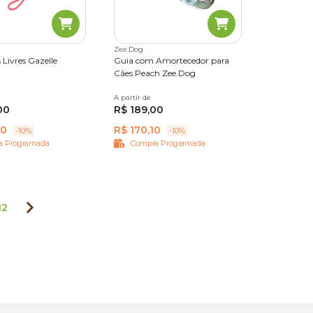
Zee.Dog
Livres Gazelle
Guia com Amortecedor para
Cães Peach Zee.Dog
A partir de
P
G
00
R$ 189,00
10
R$ 170,10
-10%
-10%
a Programada
Compra Programada
12