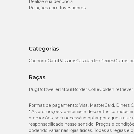
Realize sua denúncia
Relações com Investidores
Categorias
Cachorro
Gato
Pássaros
Casa
Jardim
Peixes
Outros p
Raças
Pug
Rottweiler
Pitbull
Border Collie
Golden retriever
Formas de pagamento:
Visa, MasterCard, Diners C
* As promoções, parcerias e descontos contidos e
promoções, será necessário optar por aquela que 
responsabilidade nesse sentido. Preços e condiçõ
podendo variar nas lojas físicas. Todas as regras 