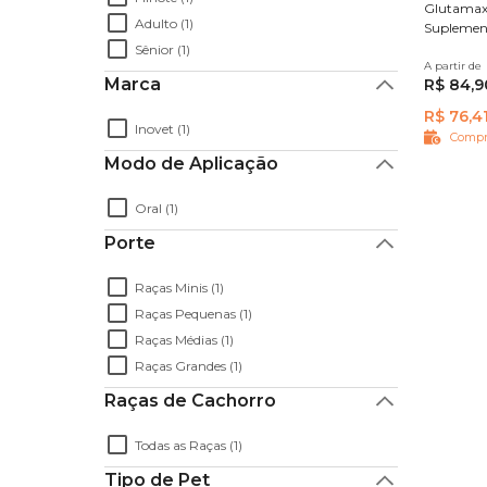
Glutamax
Adulto (1)
Suplemen
Sênior (1)
A partir de
40ml
Marca
R$ 84,9
R$ 76,4
Inovet (1)
Compr
Modo de Aplicação
Oral (1)
Porte
Raças Minis (1)
Raças Pequenas (1)
Raças Médias (1)
Raças Grandes (1)
Raças de Cachorro
Todas as Raças (1)
Tipo de Pet