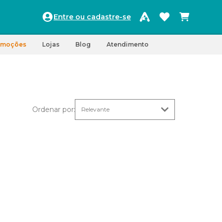
Entre ou cadastre-se
omoções
Lojas
Blog
Atendimento
Ordenar por
: