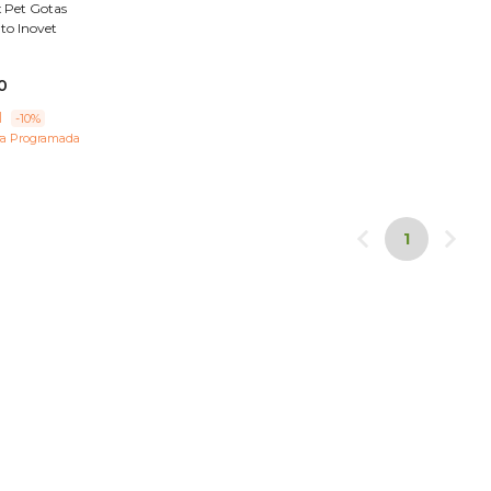
 Pet Gotas
to Inovet
0
1
-10%
a Programada
1