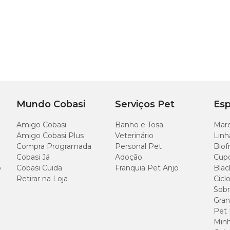
Mundo Cobasi
Serviços Pet
Esp
Amigo Cobasi
Banho e Tosa
Marc
Amigo Cobasi Plus
Veterinário
Linh
Compra Programada
Personal Pet
Biof
Cobasi Já
Adoção
Cup
o
Cobasi Cuida
Franquia Pet Anjo
Blac
Retirar na Loja
Cicl
Sobr
Gran
Pet
Minh