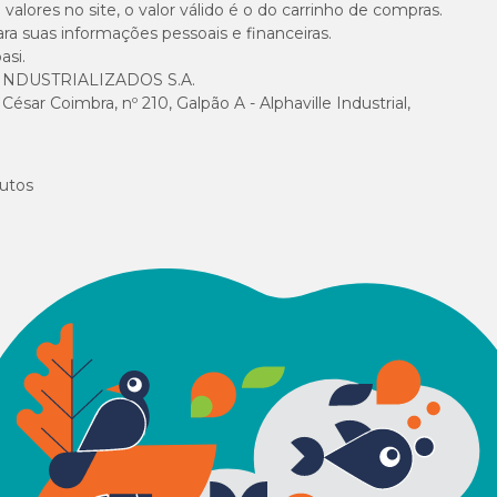
alores no site, o valor válido é o do carrinho de compras.
suas informações pessoais e financeiras.
asi.
NDUSTRIALIZADOS S.A.
sar Coimbra, nº 210, Galpão A - Alphaville Industrial,
utos