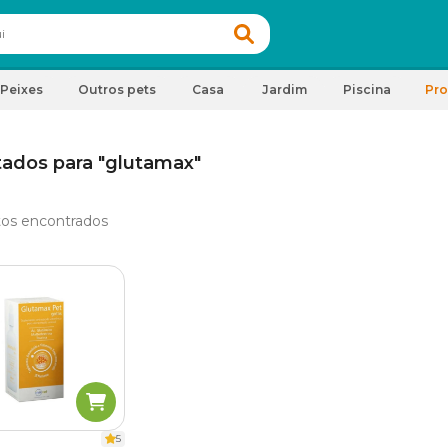
Peixes
Outros pets
Casa
Jardim
Piscina
Pr
tados para "glutamax"
os encontrados
5