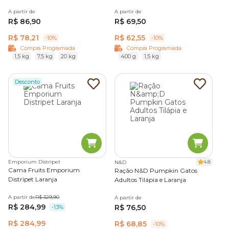
A partir de
A partir de
R$ 86,90
R$ 69,50
R$ 78,21
R$ 62,55
-10%
-10%
Compra Programada
Compra Programada
1,5 kg
7,5 kg
20 kg
400 g
1,5 kg
Desconto
Emporium Distripet
4.8
N&D
Cama Fruits Emporium
Ração N&D Pumpkin Gatos
Distripet Laranja
Adultos Tilápia e Laranja
A partir de
R$ 329,90
A partir de
R$ 284,99
R$ 76,50
-13%
R$ 284,99
R$ 68,85
-10%