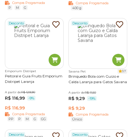
Compra Programada
Compra Programada
P
M
G
400 g
Desconto
Desconto
Emporium Distripet
3.7
Savana Pet
Peitoral e Guia Fruits Emporium
Brinquedo Bola com Guizo e
Distripet Laranja
Calda Laranja para Gatos Savana
A partir de
R$ 129,90
A partir de
R$ 11,50
R$ 116,99
R$ 9,29
-9%
-19%
R$ 116,99
R$ 9,29
Compra Programada
Compra Programada
PP
P
M
G
GG
Único
Desconto
Desconto