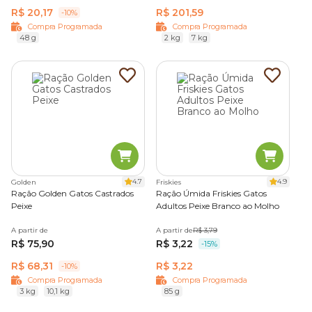
R$ 20,17
R$ 201,59
-10%
Compra Programada
Compra Programada
48 g
2 kg
7 kg
4.7
4.9
Golden
Friskies
Ração Golden Gatos Castrados
Ração Úmida Friskies Gatos
Peixe
Adultos Peixe Branco ao Molho
A partir de
A partir de
R$ 3,79
R$ 75,90
R$ 3,22
-15%
R$ 68,31
R$ 3,22
-10%
Compra Programada
Compra Programada
3 kg
10,1 kg
85 g