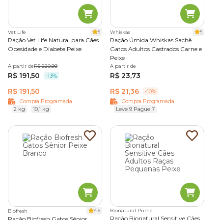
5
5
Vet Life
Whiskas
Ração Vet Life Natural para Cães
Ração Úmida Whiskas Sachê
Obesidade e Diabete Peixe
Gatos Adultos Castrados Carne e
Peixe
A partir de
R$ 220,99
A partir de
R$ 191,50
R$ 23,73
-13%
R$ 191,50
R$ 21,36
-10%
Compra Programada
Compra Programada
2 kg
10,1 kg
Leve 9 Pague 7
4.5
Bionatural Prime
Biofresh
Ração Bionatural Sensitive Cães
Ração Biofresh Gatos Sênior