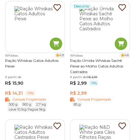
Desconto
4.9
4.8
Whiskas
Whiskas
Ração Whiskas Gatos Adultos
Ração Úmida Whiskas Sachê
Peixe
Peixe ao Molho Gatos Adultos
Castrados
A partir de
A partir de
R$ 3,39
R$ 15,90
R$ 2,99
-11%
R$ 14,31
R$ 2,99
-10%
Compra Programada
Compra Programada
500 g
900 g
2,7 kg
85 g
Leve 10,1kg Pague 9kg