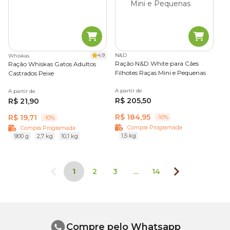
4.9
N&D
Whiskas
Ração N&D White para Cães
Ração Whiskas Gatos Adultos
Filhotes Raças Mini e Pequenas
Castrados Peixe
A partir de
A partir de
R$ 205,50
R$ 21,90
R$ 184,95
R$ 19,71
-10%
-10%
Compra Programada
Compra Programada
1,5 kg
900 g
2,7 kg
10,1 kg
1
2
3
...
14
Compre pelo Whatsapp