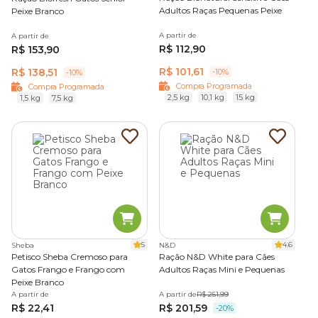
Adultos Raças Pequenas Peixe
Peixe Branco
A partir de
A partir de
R$ 112,90
R$ 153,90
R$ 101,61
R$ 138,51
-10%
-10%
Compra Programada
Compra Programada
2,5 kg
10,1 kg
15 kg
1,5 kg
7,5 kg
5
4.6
Sheba
N&D
Petisco Sheba Cremoso para
Ração N&D White para Cães
Gatos Frango e Frango com
Adultos Raças Mini e Pequenas
Peixe Branco
A partir de
A partir de
R$ 251,99
R$ 22,41
R$ 201,59
-20%