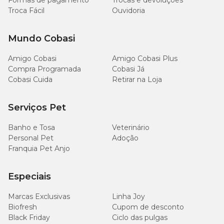
Formas de pagamento
Trocas e devoluções
Troca Fácil
Ouvidoria
Mundo Cobasi
Amigo Cobasi
Amigo Cobasi Plus
Compra Programada
Cobasi Já
Cobasi Cuida
Retirar na Loja
Serviços Pet
Banho e Tosa
Veterinário
Personal Pet
Adoção
Franquia Pet Anjo
Especiais
Marcas Exclusivas
Linha Joy
Biofresh
Cupom de desconto
Black Friday
Ciclo das pulgas