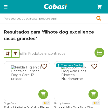
Resultados para "filhote dog excellence
racas grandes"
5318
Produtos encontrados
Compre e Ganhe
4.3
4.6
Dogs Care
Nutripharme
Fralda Higiênica Ecofralda Fêmea
Support Milk Dog Para Cães