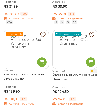
A partir de
A partir de
R$ 31,99
R$ 39,90
R$ 28,79
R$ 35,91
-10%
-10%
Compra Programada
Compra Programada
100g
P
M
G
GG
Lançamento
Compre e Ganhe
Zee.Dog
4.7
Organnact
Tapete Higiênico Zee.Pad White
Ômega 3 Dog 500mg para Cães
Slim 80x60cm
Organnact
A partir de
A partir de
R$ 129,90
R$ 104,50
R$ 116,91
R$ 94,05
-10%
-10%
Compra Programada
Compra Programada