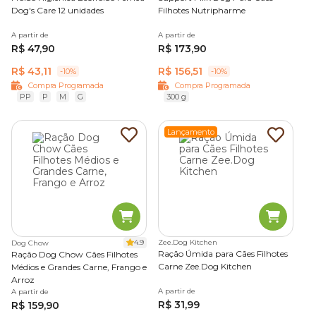
Dog's Care 12 unidades
Filhotes Nutripharme
A partir de
A partir de
R$ 47,90
R$ 173,90
R$ 43,11
R$ 156,51
-10%
-10%
Compra Programada
Compra Programada
PP
P
M
G
300 g
Lançamento
4.9
Zee.Dog Kitchen
Dog Chow
Ração Úmida para Cães Filhotes
Ração Dog Chow Cães Filhotes
Carne Zee.Dog Kitchen
Médios e Grandes Carne, Frango e
Arroz
A partir de
A partir de
R$ 31,99
R$ 159,90