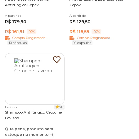
Antifúngico Cepav
Cepav
A partir de
A partir de
R$ 179,90
R$ 129,50
R$ 161,91
R$ 116,55
-10%
-10%
Compra Programada
Compra Programada
10 cápsulas
10 cápsulas
4.8
Lavizoo
Shampoo Antifúngico Cetodine
Lavizoo
Que pena, produto sem
estoque no momento =(