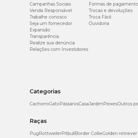
Campanhas Sociais
Formas de pagament
Venda Responsável
Trocas e devoluções
Trabalhe conosco
Troca Fácil
Seja um fornecedor
Ouvidoria
Expansão
Transparência
Realize sua denúncia
Relações com Investidores
Categorias
Cachorro
Gato
Pássaros
Casa
Jardim
Peixes
Outros p
Raças
Pug
Rottweiler
Pitbull
Border Collie
Golden retriever