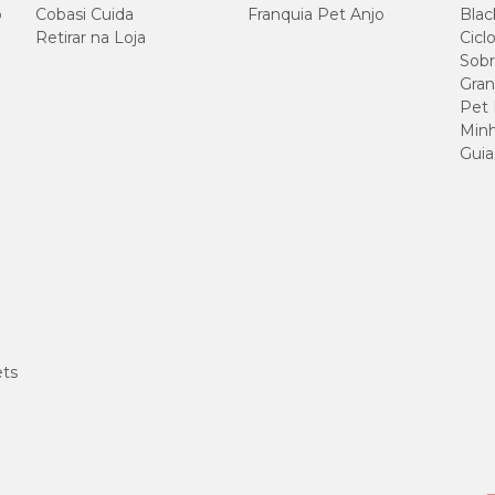
o
Cobasi Cuida
Franquia Pet Anjo
Blac
Retirar na Loja
Cicl
Sobr
Gran
Pet
Minh
Guia
ets