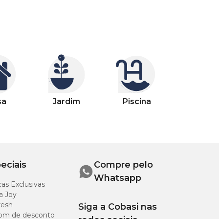
sa
Jardim
Piscina
eciais
Compre pelo
Whatsapp
as Exclusivas
a Joy
resh
Siga a Cobasi nas
om de desconto