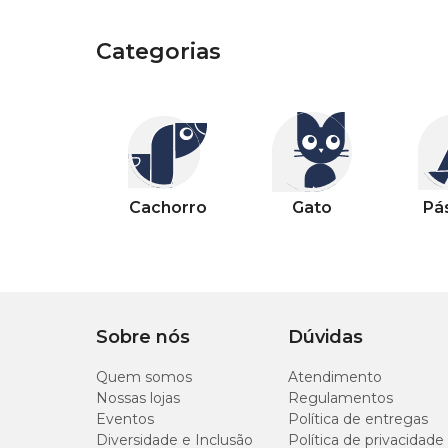
Categorias
Categorias
Outros pets
Categorias
Categorias
Categorias
Categorias
Categorias
Categorias
Categorias
Cachorro
Gato
Pássaro
Peixe
Casa
Jardim
Piscina
Cachorro
Gato
Pá
Sobre nós
Dúvidas
Quem somos
Atendimento
Nossas lojas
Regulamentos
Eventos
Política de entregas
Diversidade e Inclusão
Política de privacidade