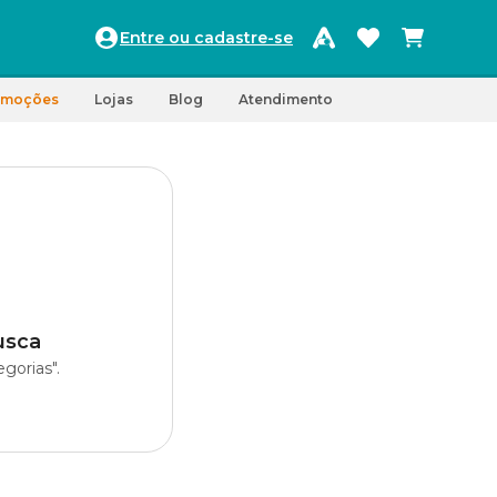
Entre ou cadastre-se
omoções
Lojas
Blog
Atendimento
usca
gorias".