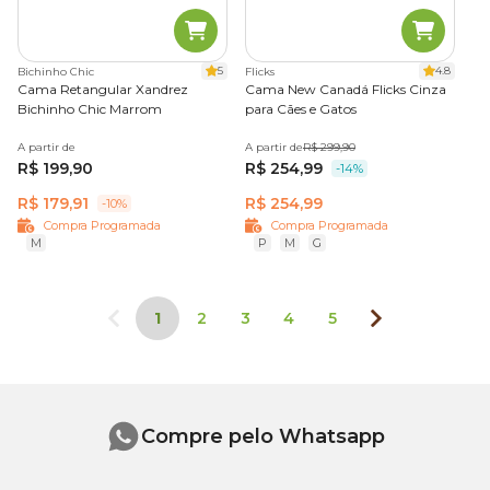
5
4.8
Bichinho Chic
Flicks
Cama Retangular Xandrez
Cama New Canadá Flicks Cinza
Bichinho Chic Marrom
para Cães e Gatos
A partir de
A partir de
R$ 299,90
R$ 199,90
R$ 254,99
-14%
R$ 179,91
R$ 254,99
-10%
Compra Programada
Compra Programada
M
P
M
G
1
2
3
4
5
Compre pelo Whatsapp