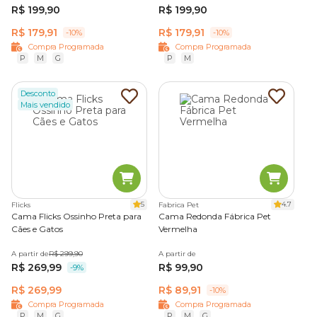
R$ 199,90
R$ 199,90
R$ 179,91
R$ 179,91
-10%
-10%
Compra Programada
Compra Programada
P
M
G
P
M
Desconto
Mais vendido
5
4.7
Flicks
Fabrica Pet
Cama Flicks Ossinho Preta para
Cama Redonda Fábrica Pet
Cães e Gatos
Vermelha
A partir de
R$ 299,90
A partir de
R$ 269,99
R$ 99,90
-9%
R$ 269,99
R$ 89,91
-10%
Compra Programada
Compra Programada
P
M
G
P
M
G