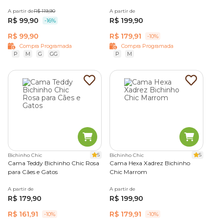
A partir de
R$ 119,90
A partir de
R$ 99,90
R$ 199,90
-16%
R$ 99,90
R$ 179,91
-10%
Compra Programada
Compra Programada
P
M
G
GG
P
M
5
5
Bichinho Chic
Bichinho Chic
Cama Teddy Bichinho Chic Rosa
Cama Hexa Xadrez Bichinho
para Cães e Gatos
Chic Marrom
A partir de
A partir de
R$ 179,90
R$ 199,90
R$ 161,91
R$ 179,91
-10%
-10%