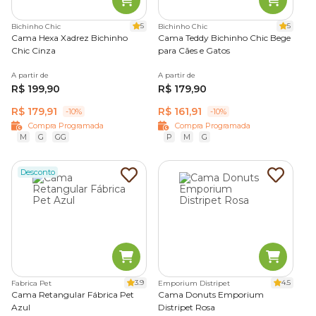
5
5
Bichinho Chic
Bichinho Chic
Cama Hexa Xadrez Bichinho
Cama Teddy Bichinho Chic Bege
Chic Cinza
para Cães e Gatos
A partir de
A partir de
R$ 199,90
R$ 179,90
R$ 179,91
R$ 161,91
-10%
-10%
Compra Programada
Compra Programada
M
G
GG
P
M
G
Desconto
3.9
4.5
Fabrica Pet
Emporium Distripet
Cama Retangular Fábrica Pet
Cama Donuts Emporium
Azul
Distripet Rosa