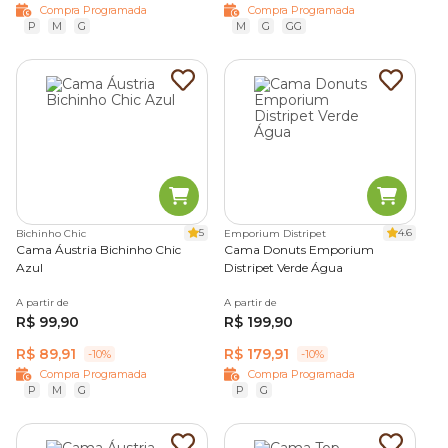
Compra Programada
Compra Programada
P
M
G
M
G
GG
5
4.6
Bichinho Chic
Emporium Distripet
Cama Áustria Bichinho Chic
Cama Donuts Emporium
Azul
Distripet Verde Água
A partir de
A partir de
R$ 99,90
R$ 199,90
R$ 89,91
R$ 179,91
-10%
-10%
Compra Programada
Compra Programada
P
M
G
P
G