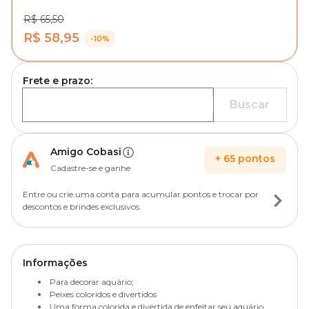
R$ 65,50
R$ 58,95
-10%
Frete e prazo:
Buscar
Amigo Cobasi
+
65
pontos
Cadastre-se e ganhe
Entre ou crie uma conta para acumular pontos e trocar por
descontos e brindes exclusivos.
Informações
Para decorar aquário;
Peixes coloridos e divertidos
Uma forma colorida e divertida de enfeitar seu aquário.