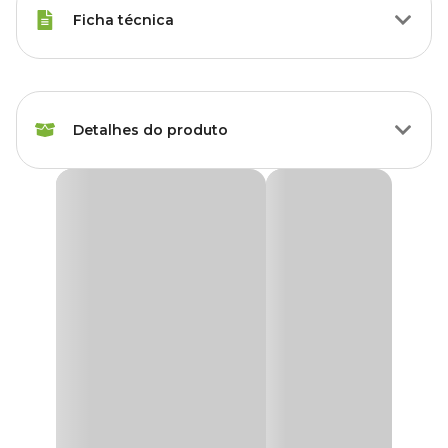
Ficha técnica
Marca
Boyu
Detalhes do produto
Cor
Colorido
Gênero
Unissex
Peixes de Plástico para Aquário Boyu
Os peixes são coloridos e divertidos, basta colocar na água e eles se
balançam de acordo com a correnteza do aquário.
Em aquários calmos eles ficam parados atraindo os peixes para
brincar.
Uma forma colorida e divertida de enfeitar seu aquário.