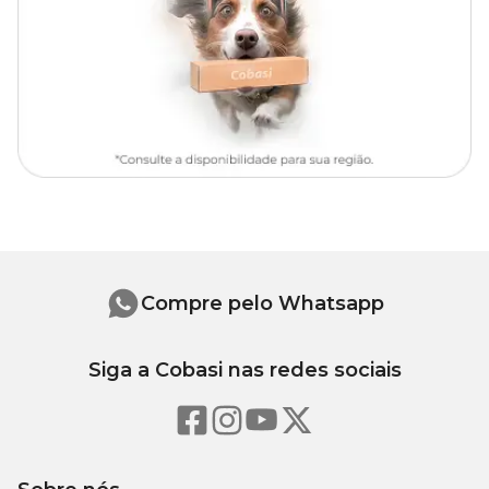
M
47 cm
42 a 52 cm
G
57 cm
53 a 68 cm
Composição
Fita 100% poliéster, argolas de zamac, fechos com trava em quatro
pontos.
Compre pelo Whatsapp
Onde comprar o Peitoral Tradicional para Cães Basic Toh
Bordô?
Siga a Cobasi nas redes sociais
Você encontra o
Peitoral para Cães Toh Bordô Tradicional
com preço
incrível, aqui na Cobasi! Compre agora pelo site, app
ou visite uma de nossas
lojas físicas
. Aproveite também para
conferir toda a linha de
peitorais, guias e coleiras
e garanta
um passeio ainda mais completo para o seu pet.