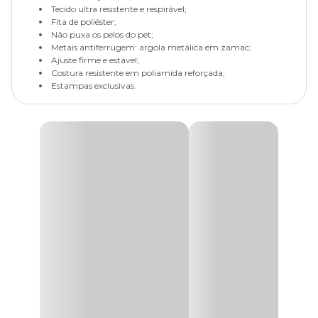
Tecido ultra resistente e respirável;
Fita de poliéster;
Não puxa os pelos do pet;
Metais antiferrugem: argola metálica em zamac;
Ajuste firme e estável;
Costura resistente em poliamida reforçada;
Estampas exclusivas.