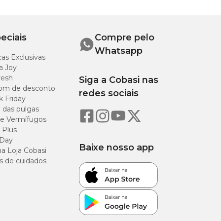
2
eciais
Compre pelo
Whatsapp
as Exclusivas
a Joy
resh
Siga a Cobasi nas
om de desconto
redes sociais
k Friday
o das pulgas
e Vermífugos
 Plus
 Day
Baixe nosso app
a Loja Cobasi
s de cuidados