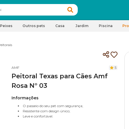
Peixes
Outros pets
Casa
Jardim
Piscina
Pr
eitorais
AMF
5
Peitoral Texas para Cães Amf
Rosa N° 03
Informações
O passeio do seu pet com segurança;
Resistente com design único;
Leve e confortável.