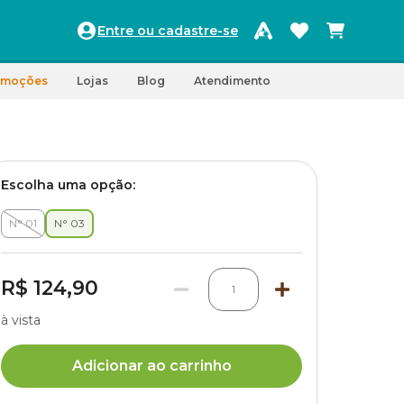
Entre ou cadastre-se
omoções
Lojas
Blog
Atendimento
Escolha uma opção:
N° 01
N° 03
R$ 124,90
1
à vista
Adicionar ao carrinho