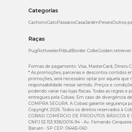
Categorias
Cachorro
Gato
Pássaros
Casa
Jardim
Peixes
Outros p
Raças
Pug
Rottweiler
Pitbull
Border Collie
Golden retriever
Formas de pagamento:
Visa, MasterCard, Diners C
* As promoções, parcerias e descontos contidos e
promoções, será necessário optar por aquela que 
responsabilidade nesse sentido. Preços e condiçõ
podendo variar nas lojas físicas. Todas as regras 
entregues pela Cobasi. Em caso de divergência de v
COMPRA SEGURA. A Cobasi garante segurança para 
Copyright 2026. Todos os direitos reservados à Cob
COBASI COMÉRCIO DE PRODUTOS BÁSICOS E I
CNPJ 53.153.938/0016-94 - Av. Fernando Cerqueira Cé
Barueri - SP CEP: 06465-060