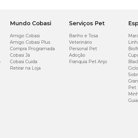
42 a 52
3
Mundo Cobasi
Serviços Pet
Esp
Amigo Cobasi
Banho e Tosa
Marc
Amigo Cobasi Plus
Veterinário
Linh
Compra Programada
Personal Pet
Biof
Cobasi Já
Adoção
Cup
o
Cobasi Cuida
Franquia Pet Anjo
Blac
Retirar na Loja
Cicl
Sobr
Gran
Pet
Minh
Guia