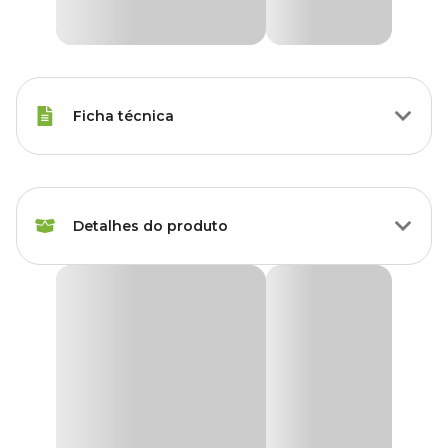
Ficha técnica
Raças Minis, Raças Pequenas,
Porte
Raças Médias
Detalhes do produto
Idade
Filhote, Adulto, Sênior
Peitoral Refletivo para Cães Vario Neoprene Doco
Raças de
Vermelho
Todas as Raças
Cachorro
O
Peitoral Refletivo para Cães Vario Neoprene Doco
Vermelho
une conforto, resistência e segurança para os passeios
Marca
Doco
do seu pet. Feito com nylon de alta qualidade e costura refletiva,
garante visibilidade mesmo à noite.
Cor
Vermelho
O forro interno em neoprene é macio e suave para a pele do cão,