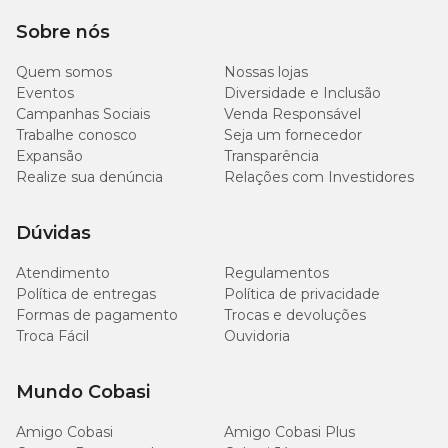
Sobre nós
Onde comprar o Peitoral para Cães Vertex Harness Doco?
Quem somos
Nossas lojas
Você encontra a
Peitoral Doco para Cães com o melhor
Eventos
Diversidade e Inclusão
preço
aqui na Cobasi! Compre online pelo site, app ou visite uma
Campanhas Sociais
de nossas
lojas físicas
. Aproveite para conferir nossa seleção
Venda Responsável
completa de
guias, coleiras e peitorais
para seu pet.
Trabalhe conosco
Seja um fornecedor
Expansão
Transparência
Realize sua denúncia
Relações com Investidores
Dúvidas
Atendimento
Regulamentos
Política de entregas
Política de privacidade
Formas de pagamento
Trocas e devoluções
Troca Fácil
Ouvidoria
Mundo Cobasi
Amigo Cobasi
Amigo Cobasi Plus