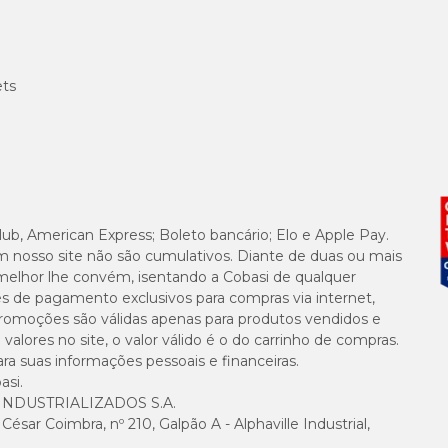
ets
lub, American Express; Boleto bancário; Elo e Apple Pay.
m nosso site não são cumulativos. Diante de duas ou mais
melhor lhe convém, isentando a Cobasi de qualquer
es de pagamento exclusivos para compras via internet,
e promoções são válidas apenas para produtos vendidos e
alores no site, o valor válido é o do carrinho de compras.
suas informações pessoais e financeiras.
asi.
NDUSTRIALIZADOS S.A.
sar Coimbra, nº 210, Galpão A - Alphaville Industrial,