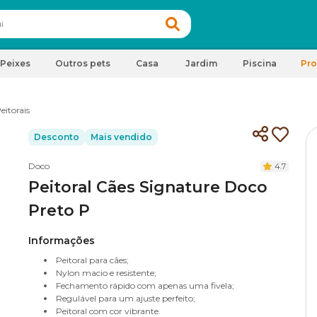
Peixes
Outros pets
Casa
Jardim
Piscina
Pr
eitorais
Desconto
Mais vendido
Doco
4.7
Peitoral Cães Signature Doco
Preto P
Informações
Peitoral para cães;
Nylon macio e resistente;
Fechamento rápido com apenas uma fivela;
Regulável para um ajuste perfeito;
Peitoral com cor vibrante.