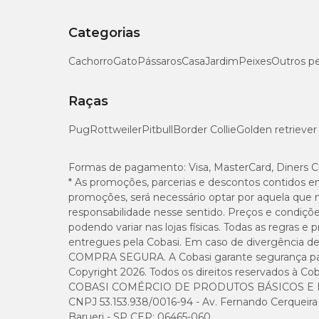
Categorias
Cachorro
Gato
Pássaros
Casa
Jardim
Peixes
Outros p
Raças
Pug
Rottweiler
Pitbull
Border Collie
Golden retriever
Formas de pagamento:
Visa, MasterCard, Diners C
* As promoções, parcerias e descontos contidos e
promoções, será necessário optar por aquela que 
responsabilidade nesse sentido. Preços e condiçõ
podendo variar nas lojas físicas. Todas as regras 
entregues pela Cobasi. Em caso de divergência de v
COMPRA SEGURA. A Cobasi garante segurança para 
Copyright 2026. Todos os direitos reservados à Cob
COBASI COMÉRCIO DE PRODUTOS BÁSICOS E I
CNPJ 53.153.938/0016-94 - Av. Fernando Cerqueira Cé
Barueri - SP CEP: 06465-060