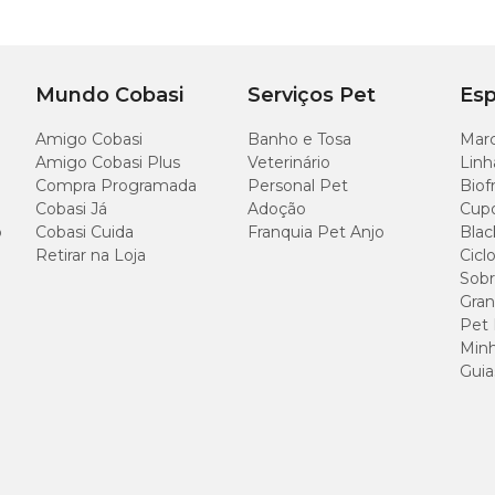
Circun
peitora
45 à 63 
Mundo Cobasi
Serviços Pet
Esp
Amigo Cobasi
Banho e Tosa
Marc
53 à 76 
Amigo Cobasi Plus
Veterinário
Linh
Compra Programada
Personal Pet
Biof
66 à 99 
Cobasi Já
Adoção
Cup
o
Cobasi Cuida
Franquia Pet Anjo
Blac
Retirar na Loja
Cicl
Sobr
Gran
Pet
Minh
Guia