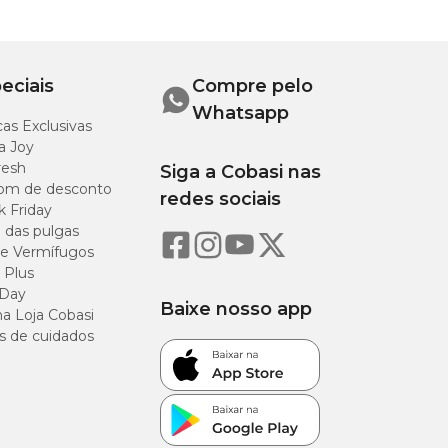
ferência do
l
cm
eciais
Compre pelo
Whatsapp
as Exclusivas
cm
a Joy
resh
Siga a Cobasi nas
cm
om de desconto
redes sociais
k Friday
o das pulgas
e Vermífugos
 Plus
 Day
Baixe nosso app
a Loja Cobasi
s de cuidados