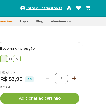
Entre ou cadastre-se
omoções
Lojas
Blog
Atendimento
Escolha uma opção:
P
M
G
R$ 59,90
R$ 53,99
1
-9%
à vista
Adicionar ao carrinho