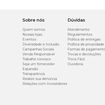
Tamanho
Tipo de Pet
Cachorro
P
Tipo de Peitoral
Formato de 8
Sobre nós
Dúvidas
Quem somos
Atendimento
M
Nossas lojas
Regulamentos
Eventos
Política de entregas
G
Diversidade e Inclusão
Política de privacidade
Campanhas Sociais
Formas de pagament
Venda Responsável
Trocas e devoluções
Trabalhe conosco
Troca Fácil
Seja um fornecedor
Ouvidoria
Expansão
Transparência
Realize sua denúncia
Relações com Investidores