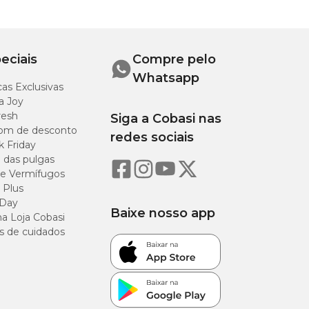
eciais
Compre pelo
Whatsapp
as Exclusivas
a Joy
resh
Siga a Cobasi nas
om de desconto
redes sociais
k Friday
o das pulgas
e Vermífugos
 Plus
 Day
Baixe nosso app
a Loja Cobasi
s de cuidados