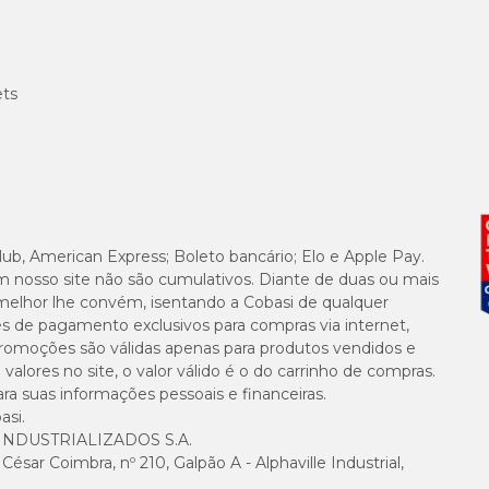
ets
lub, American Express; Boleto bancário; Elo e Apple Pay.
m nosso site não são cumulativos. Diante de duas ou mais
melhor lhe convém, isentando a Cobasi de qualquer
es de pagamento exclusivos para compras via internet,
e promoções são válidas apenas para produtos vendidos e
alores no site, o valor válido é o do carrinho de compras.
suas informações pessoais e financeiras.
asi.
NDUSTRIALIZADOS S.A.
sar Coimbra, nº 210, Galpão A - Alphaville Industrial,