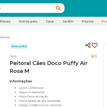
Peixes
Outros pets
Casa
Jardim
Piscina
Pr
eitorais
Desconto
Doco
5
Peitoral Cães Doco Puffy Air
Rosa M
Informações
Leve e confortável;
Seguro e resistente;
Maior força de tração;
Malha telada de alta qualidade;
Design moderno e cor vibrante.