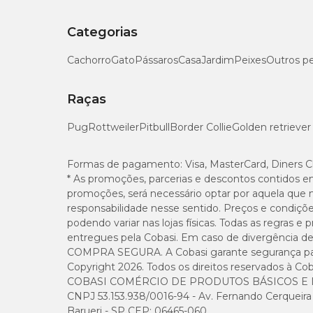
Categorias
Cachorro
Gato
Pássaros
Casa
Jardim
Peixes
Outros p
Raças
Pug
Rottweiler
Pitbull
Border Collie
Golden retriever
Formas de pagamento:
Visa, MasterCard, Diners C
* As promoções, parcerias e descontos contidos e
promoções, será necessário optar por aquela que 
responsabilidade nesse sentido. Preços e condiçõ
podendo variar nas lojas físicas. Todas as regras 
entregues pela Cobasi. Em caso de divergência de v
COMPRA SEGURA. A Cobasi garante segurança para 
Copyright 2026. Todos os direitos reservados à Cob
COBASI COMÉRCIO DE PRODUTOS BÁSICOS E I
CNPJ 53.153.938/0016-94 - Av. Fernando Cerqueira Cé
Barueri - SP CEP: 06465-060