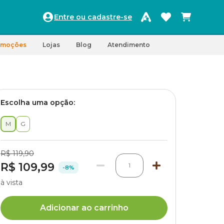
Entre ou cadastre-se
omoções
Lojas
Blog
Atendimento
Escolha uma opção:
M
G
R$ 119,90
R$ 109,99
1
-8%
à vista
Adicionar ao carrinho